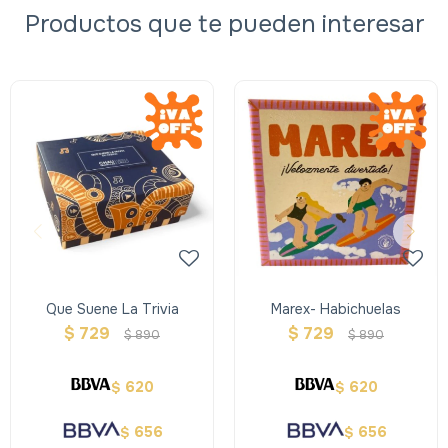
Productos que te pueden interesar
Que Suene La Trivia
Marex- Habichuelas
$
729
$
729
$
890
$
890
620
620
$
$
656
656
$
$