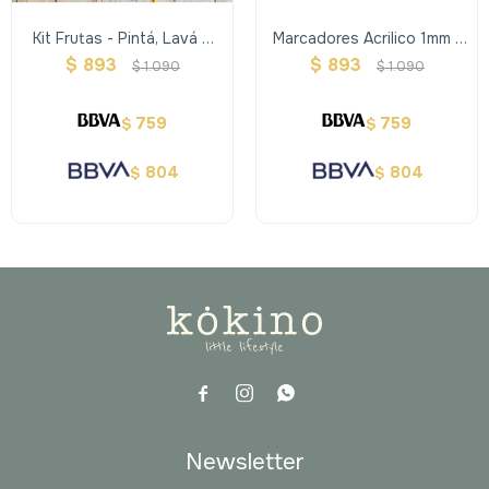
Kit Frutas - Pintá, Lavá Y
Marcadores Acrilico 1mm -
Volvé A Pintar
X12 Clasicos Life Of Colour
$
893
$
893
$
1.090
$
1.090
759
759
$
$
804
804
$
$



Newsletter