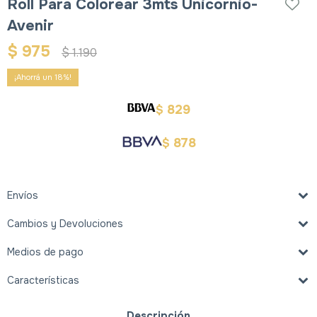
Roll Para Colorear 3mts Unicornio-
Avenir
$
975
$
1.190
18
829
$
878
$
Envíos
Cambios y Devoluciones
Medios de pago
Características
Descripción