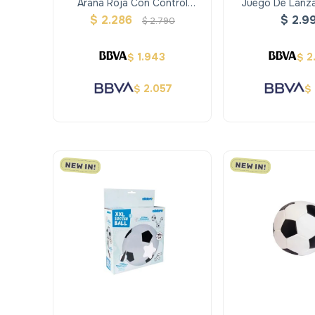
Araña Roja Con Control
Juego De Lanz
Remoto Terra
Bolos Xxl - 
$
2.286
$
2.9
$
2.790
1.943
2
$
$
2.057
$
$