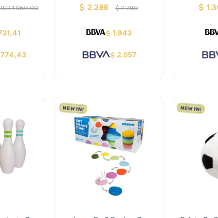
cuatico
Remoto Terra
$
2.286
$
1.
USD
1.050,00
$
2.790
731,41
1.943
$
774,43
2.057
$