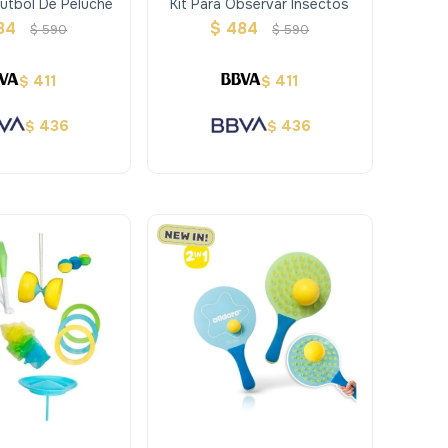
Futbol De Peluche
Kit Para Observar Insectos
84
$
484
$
590
$
590
411
411
$
$
436
436
$
$