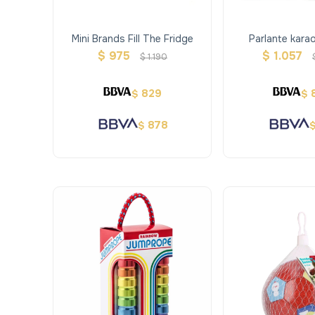
Mini Brands Fill The Fridge
Parlante kara
microfonos 
$
975
$
1.057
$
1.190
829
$
$
878
$