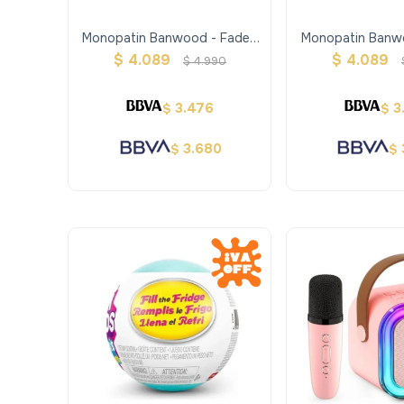
Monopatin Banwood - Faded
Monopatin Banw
Pink
Rose
$
4.089
$
4.089
$
4.990
3.476
3
$
$
3.680
$
$