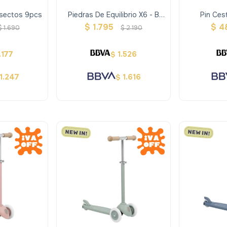
nsectos 9pcs
Piedras De Equilibrio X6 - B
Pin Ces
Toys
Din
$
1.795
$
4
$
1.690
$
2.190
.177
1.526
$
1.247
1.616
$