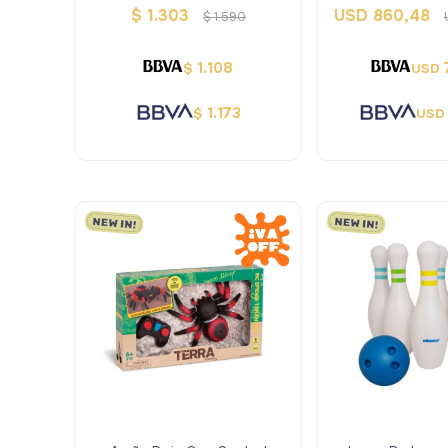
Tobogan - A
$
1.303
USD
860,48
$
1.590
1.108
$
USD
1.173
$
USD