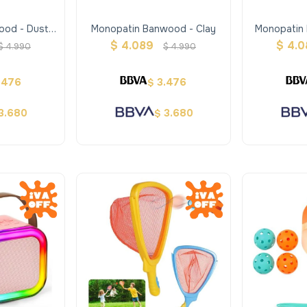
ood - Dusty
Monopatin Banwood - Clay
Monopatin
$
4.089
$
4.0
$
4.990
$
4.990
.476
3.476
$
3.680
3.680
$