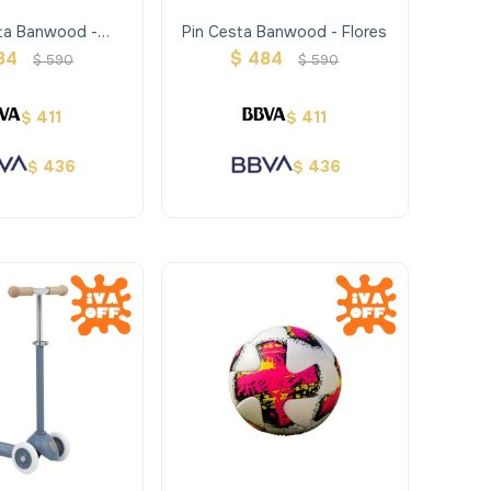
ta Banwood -
Pin Cesta Banwood - Flores
osaurios
84
$
484
$
590
$
590
411
411
$
$
436
436
$
$