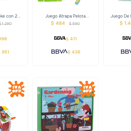
oke con 2
Juego Atrapa Pelota
Juego De 
- Rosado
Interactivo
$
484
$
1.
$
1.290
$
590
898
411
$
951
436
$
$