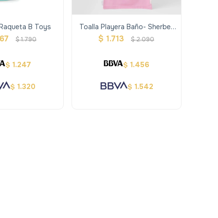
Raqueta B Toys
Toalla Playera Baño- Sherbet
Bubblegum Pink
467
$
1.713
$
1.790
$
2.090
1.247
1.456
$
$
1.320
1.542
$
$