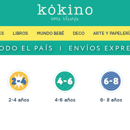
ES
LIBROS
MUNDO BEBÉ
DECO
ARTE Y PAPELERÍ
2-4 años
4-6 años
6- 8 años