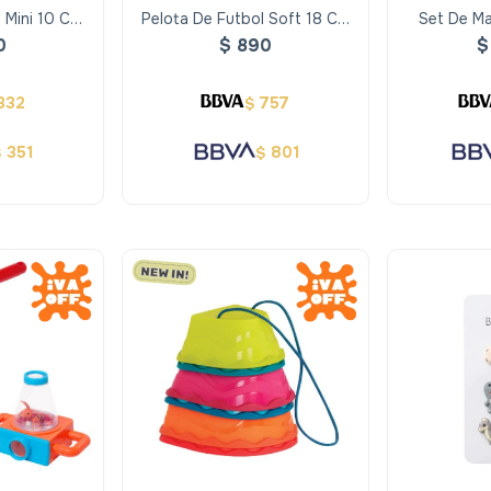
 Mini 10 Cm
Pelota De Futbol Soft 18 Cm
Set De Ma
gro - Alldoro
Color Blanco Y Negro - Alldoro
0
$
890
$
332
757
$
351
801
$
$