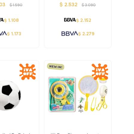
Terra
303
$
2.532
$
1.590
$
3.090
1.108
2.152
$
$
1.173
2.279
$
$