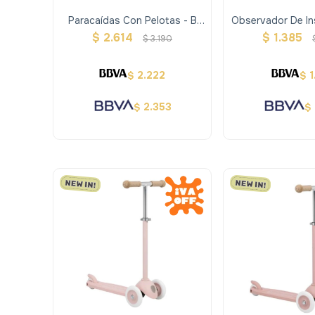
Paracaídas Con Pelotas - B
Observador De I
Toys
$
2.614
$
1.385
$
3.190
2.222
1
$
$
2.353
$
$