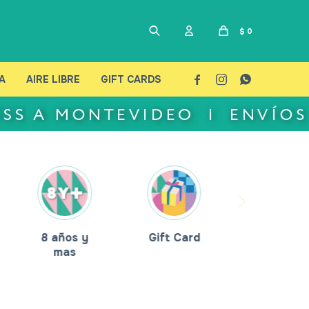
$
0
A
AIRE LIBRE
GIFT CARDS



8 años y
Gift Card
mas