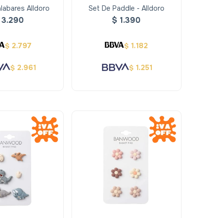
labares Alldoro
Set De Paddle - Alldoro
3.290
$
1.390
2.797
1.182
$
$
2.961
1.251
$
$