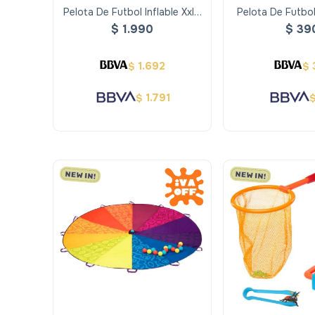
Pelota De Futbol Inflable Xxl -
Pelota De Futbol
Alldoro
Color Blanco Y Ne
$
1.990
$
39
1.692
$
$
1.791
$