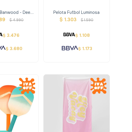
 Banwood - Deep
Pelota Futbol Luminosa
Sea
89
$
1.303
$
4.990
$
1.590
3.476
1.108
$
$
3.680
1.173
$
$