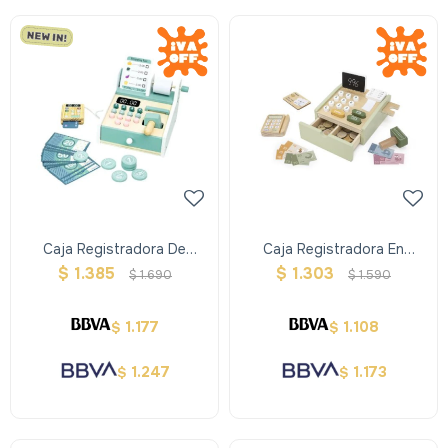
Caja Registradora De
Caja Registradora En
Madera Kabi
Madera - Verde
$
1.385
$
1.303
$
1.690
$
1.590
1.177
1.108
$
$
1.247
1.173
$
$