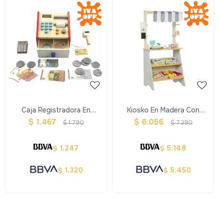
Caja Registradora En
Kiosko En Madera Con
Madera
Accesorio
$
1.467
$
6.056
$
1.790
$
7.390
1.247
5.148
$
$
1.320
5.450
$
$