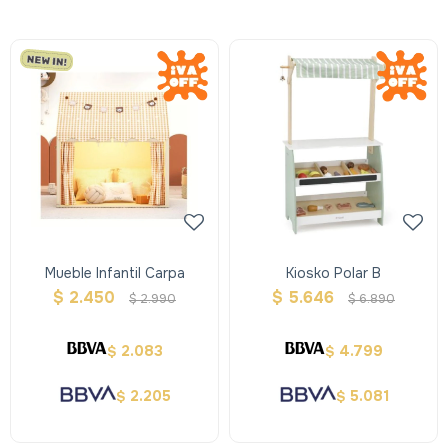
Mueble Infantil Carpa
Kiosko Polar B
$
2.450
$
5.646
$
2.990
$
6.890
2.083
4.799
$
$
2.205
5.081
$
$