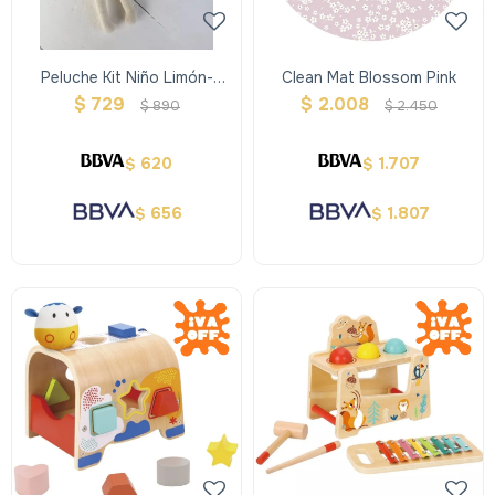
Peluche Kit Niño Limón-
Clean Mat Blossom Pink
Kyoco
$
729
$
2.008
$
890
$
2.450
620
1.707
$
$
656
1.807
$
$