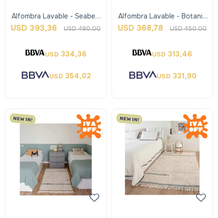
Alfombra Lavable - Seabed
Alfombra Lavable - Botanic
- Lorena Canals
Fantasy - Lorena Canals
USD
393,36
USD
368,78
USD
480,00
USD
450,00
334,36
313,46
USD
USD
354,02
331,90
USD
USD