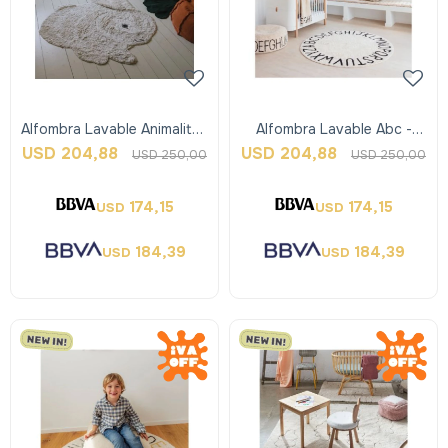
Alfombra Lavable Animalitos
Alfombra Lavable Abc -
- Bunny - Lorena Canals
Natural - Lorena Canals
USD
204,88
USD
204,88
USD
250,00
USD
250,00
174,15
174,15
USD
USD
184,39
184,39
USD
USD