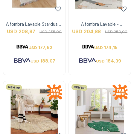
Alfombra Lavable Stardust -
Alfombra Lavable -
Lorena Canals
Interestelar - Lorena Canals
USD
208,97
USD
204,88
USD
255,00
USD
250,00
177,62
174,15
USD
USD
188,07
184,39
USD
USD