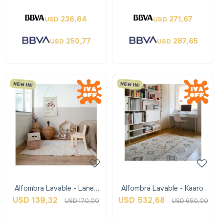
Lorena Can
236,84
271,67
USD
USD
250,77
287,65
USD
USD
Alfombra Lavable - Lanes
Alfombra Lavable - Kaarol
Vintage Nude Pink - Xs -
Earth - L - Lorena Canals
USD
139,32
USD
532,68
USD
170,00
USD
650,00
Lorena Can