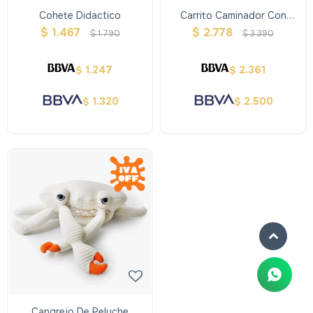
Cohete Didactico
Carrito Caminador Con
Bloques De Madera
$
1.467
$
2.778
$
1.790
$
3.390
1.247
2.361
$
$
1.320
2.500
$
$
Cangrejo De Peluche