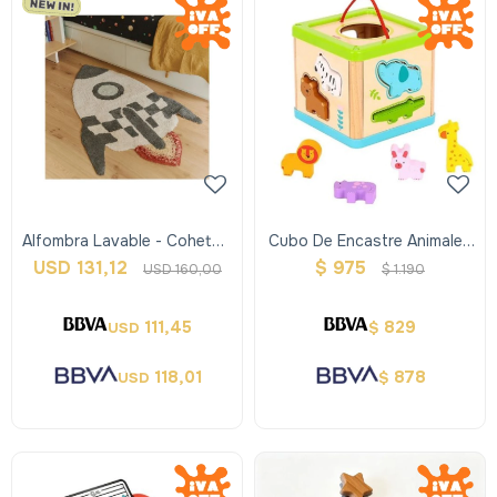
Alfombra Lavable - Cohete -
Cubo De Encastre Animales
Lorena Canals
En Madera
USD
131,12
$
975
USD
160,00
$
1.190
111,45
829
USD
$
118,01
878
USD
$