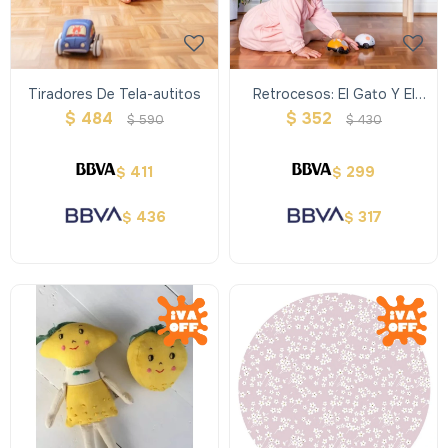
Tiradores De Tela-autitos
Retrocesos: El Gato Y El
Ratón Zoomies Cat Mouse
$
484
$
352
$
590
$
430
411
299
$
$
436
317
$
$