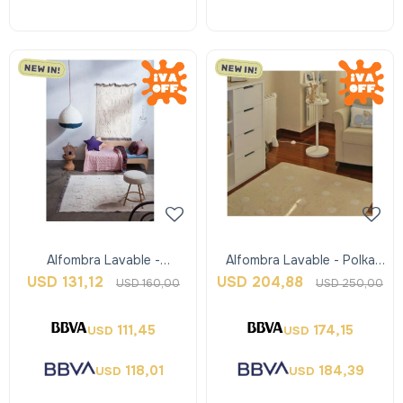
Alfombra Lavable -
Alfombra Lavable - Polka
Rugcycled Abc - Xs -
Dots - Lorena Canals
USD
131,12
USD
204,88
USD
160,00
USD
250,00
Lorena Canals
111,45
174,15
USD
USD
118,01
184,39
USD
USD