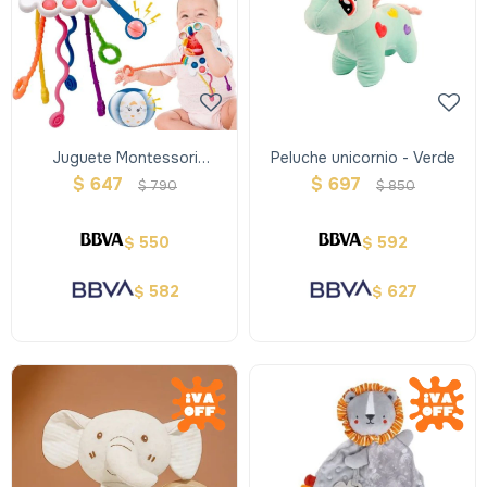
Juguete Montessori
Peluche unicornio - Verde
Sensorial De Silicona,
$
647
$
697
$
790
$
850
Cuerdas Y Mordedor
550
592
$
$
582
627
$
$