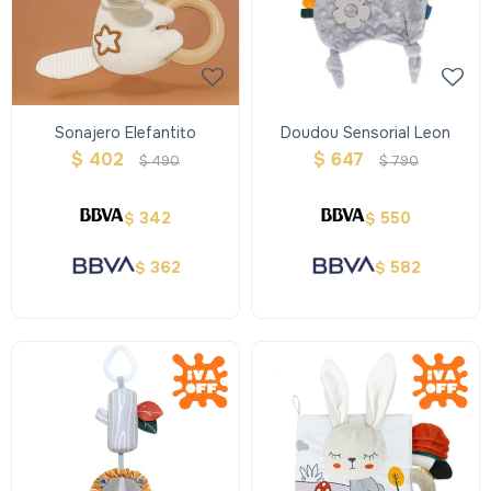
Sonajero Elefantito
Doudou Sensorial Leon
$
402
$
647
$
490
$
790
342
550
$
$
362
582
$
$