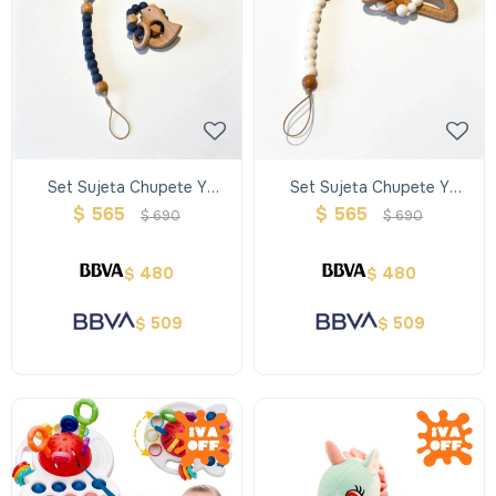
Set Sujeta Chupete Y
Set Sujeta Chupete Y
Sonajero Pajarito
Sonajero Nube
$
565
$
565
$
690
$
690
480
480
$
$
509
509
$
$