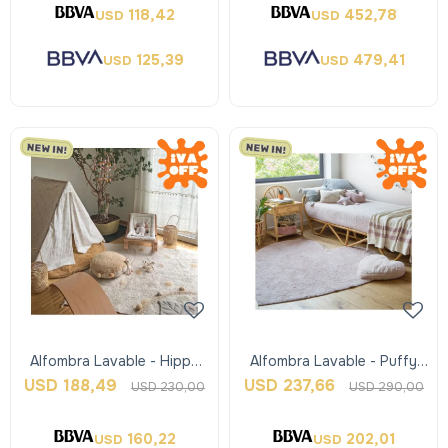
118,42
452,78
USD
USD
125,39
479,41
USD
USD
Alfombra Lavable - Hippy
Alfombra Lavable - Puffy
Dots - Honey - Lorena
Love - Lorena Canals
USD
188,49
USD
237,66
USD
230,00
USD
290,00
Canals
160,22
202,01
USD
USD