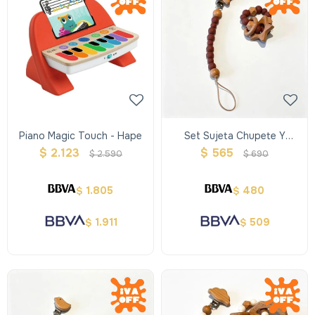
Piano Magic Touch - Hape
Set Sujeta Chupete Y
Sonajero Estrella
$
2.123
$
565
$
2.590
$
690
1.805
480
$
$
1.911
509
$
$