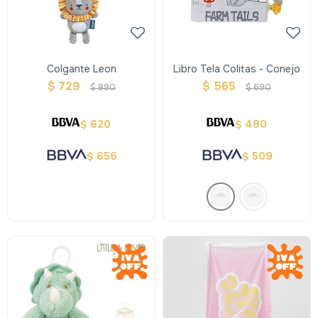
Colgante Leon
Libro Tela Colitas - Conejo
$
729
$
565
$
890
$
690
620
480
$
$
656
509
$
$