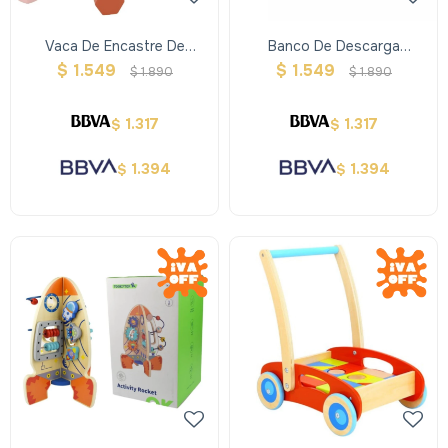
Vaca De Encastre De
Banco De Descarga
Madera
Animales
$
1.549
$
1.549
$
1.890
$
1.890
1.317
1.317
$
$
1.394
1.394
$
$