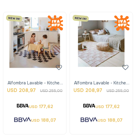
Alfombra Lavable - Kitchen
Alfombra Lavable - Kitchen
Tiles - Negro - Lorena
Tiles - Rosa - Lorena Canals
USD
208,97
USD
208,97
USD
255,00
USD
255,00
Canals
177,62
177,62
USD
USD
188,07
188,07
USD
USD