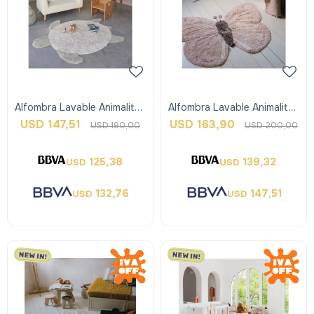
Alfombra Lavable Animalitos
Alfombra Lavable Animalitos
- Turtle - Lorena Canals
- Butterfly - Lorena Canals
USD
147,51
USD
163,90
USD
180,00
USD
200,00
125,38
139,32
USD
USD
132,76
147,51
USD
USD