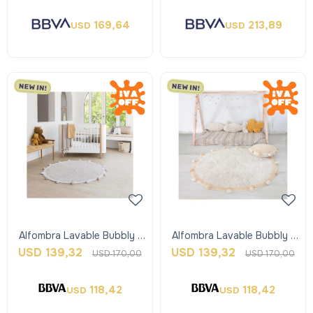
169,64
213,89
USD
USD
Alfombra Lavable Bubbly -
Alfombra Lavable Bubbly -
Gris - Lorena Canals
Honey - Lorena Canals
USD
139,32
USD
139,32
USD
170,00
USD
170,00
118,42
118,42
USD
USD