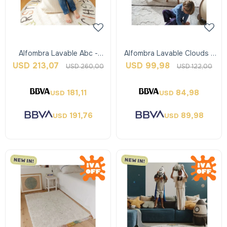
Alfombra Lavable Abc -
Alfombra Lavable Clouds -
Colors - Lorena Canals
Xs - Lorena Canals
USD
213,07
USD
99,98
USD
260,00
USD
122,00
181,11
84,98
USD
USD
191,76
89,98
USD
USD