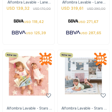
Alfombra Lavable - Lanes
Alfombra Lavable - Lanes
Vintage Nude Blue - Xs -
Vintage Nude Blue - M -
USD
139,32
USD
319,61
USD
170,00
USD
390,00
Lorena Can
Lorena Can
118,42
271,67
USD
USD
125,39
287,65
USD
USD
Alfombra Lavable - Stars -
Alfombra Lavable - Stars -