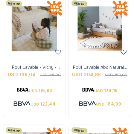
Pouf Lavable - Vichy -
Pouf Lavable Abc Natural -
Verde Matcha - Lorena
Black - Lorena Canals
USD
136,04
USD
204,88
USD
166,00
USD
250,00
Canals
115,63
174,15
USD
USD
122,44
184,39
USD
USD