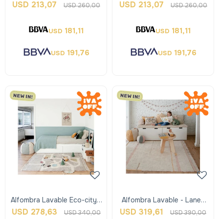
Rosa - Lorena Canals
Celeste - Lorena Canals
USD
213,07
USD
213,07
USD
260,00
USD
260,00
181,11
181,11
USD
USD
191,76
191,76
USD
USD
Alfombra Lavable Eco-city -
Alfombra Lavable - Lanes
Lorena Canals
Vintage Nude Pink - M -
USD
278,63
USD
319,61
USD
340,00
USD
390,00