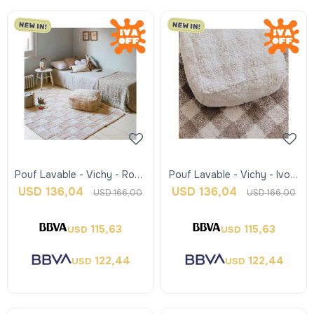
Pouf Lavable - Vichy - Rosa
Pouf Lavable - Vichy - Ivory
- Lorena Canals
- Lorena Canals
USD
136,04
USD
136,04
USD
166,00
USD
166,00
115,63
115,63
USD
USD
122,44
122,44
USD
USD