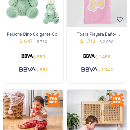
Peluche Dino Colgante Con
Toalla Playera Baño-
Sonajero
Sherbet Bubblegum Pink
$
647
$
1.713
$
790
$
2.090
550
1.456
$
$
582
1.542
$
$