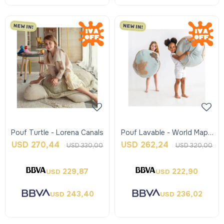
Pouf Turtle - Lorena Canals
Pouf Lavable - World Map -
Lorena Canals
USD
270,44
USD
262,24
USD
330,00
USD
320,00
229,87
222,90
USD
USD
243,40
236,02
USD
USD