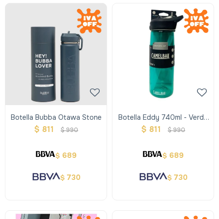
Botella Bubba Otawa Stone
Botella Eddy 740ml - Verde
Hunter
$
811
$
811
$
990
$
990
689
689
$
$
730
730
$
$