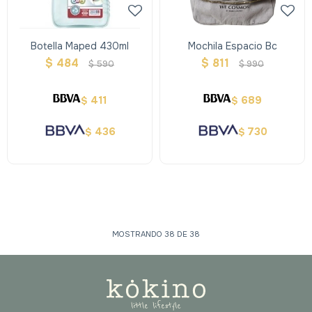
Botella Maped 430ml
Mochila Espacio Bc
$
484
$
811
$
590
$
990
411
689
$
$
436
730
$
$
MOSTRANDO
38
DE
38