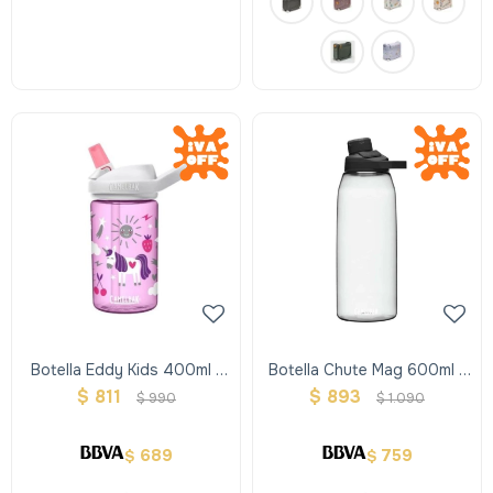
Botella Eddy Kids 400ml -
Botella Chute Mag 600ml -
Fiesta De Unicorn
Transparente
$
811
$
893
$
990
$
1.090
689
759
$
$