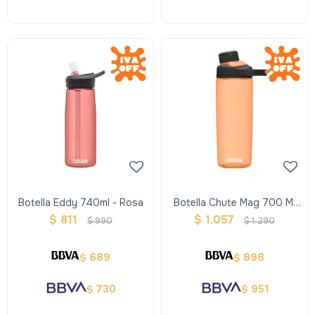
Botella Eddy 740ml - Rosa
Botella Chute Mag 700 Ml
Dragonfruit
$
811
$
1.057
$
990
$
1.290
689
898
$
$
730
951
$
$