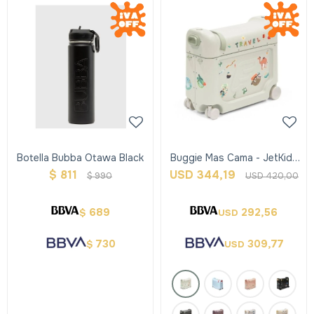
Botella Bubba Otawa Black
Buggie Mas Cama - JetKids
- Blancoluna
$
811
USD
344,19
$
990
USD
420,00
689
292,56
$
USD
730
309,77
$
USD