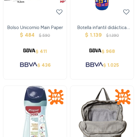
Bolso Unicornio Main Paper
Botella infantil didáctica
matemática - Azul
$
484
$
1.139
$
590
$
1.390
411
968
$
$
436
1.025
$
$