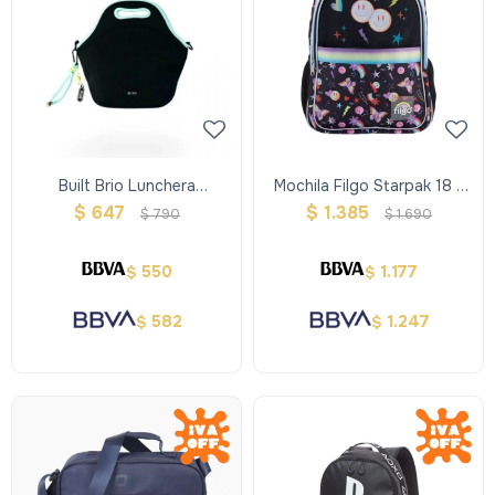
Built Brio Lunchera
Mochila Filgo Starpak 18 -
Neopreno Con Llavero Cinta
Emoji
$
647
$
1.385
$
790
$
1.690
Color
550
1.177
$
$
582
1.247
$
$