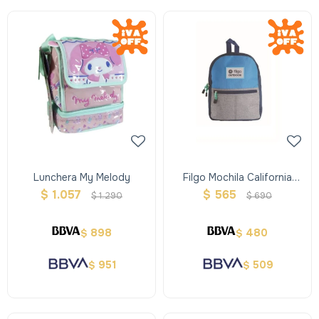
Lunchera My Melody
Filgo Mochila California
Azulgris
$
1.057
$
565
$
1.290
$
690
898
480
$
$
951
509
$
$