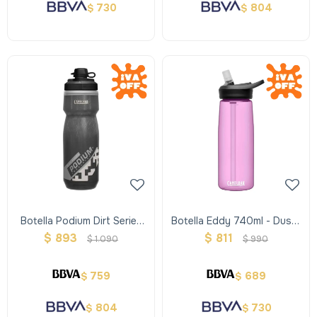
730
804
$
$
Botella Podium Dirt Series
Botella Eddy 740ml - Dusty
Chill 600ml, Doble
Lavender
$
893
$
811
$
1.090
$
990
Insulación Neg
759
689
$
$
804
730
$
$