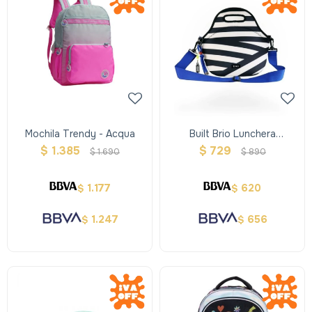
Mochila Trendy - Acqua
Built Brio Lunchera
Neopreno Brillante Con
$
1.385
$
729
$
1.690
$
890
Llavero
1.177
620
$
$
1.247
656
$
$