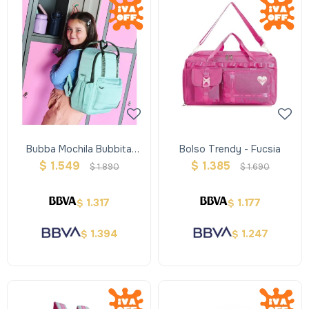
Bubba Mochila Bubbita
Bolso Trendy - Fucsia
Green Regular
$
1.549
$
1.385
$
1.890
$
1.690
1.317
1.177
$
$
1.394
1.247
$
$