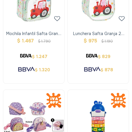
Mochila Infantil Safta Granja
Lunchera Safta Granja 22
De Espalda 28 Cm
Cm
$
1.467
$
975
$
1.790
$
1.190
1.247
829
$
$
1.320
878
$
$