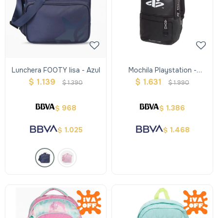
Lunchera FOOTY lisa - Azul
Mochila Playstation -
Cuerina
$
1.139
$
1.631
$
1.390
$
1.990
968
1.386
$
$
1.025
1.468
$
$