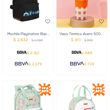
Mochila Playstation Black
Vaso Termico Acero 500ml
Mooving
- Fw Color Block
$
2.532
$
811
$
3.090
$
990
2.152
689
$
$
2.279
730
$
$