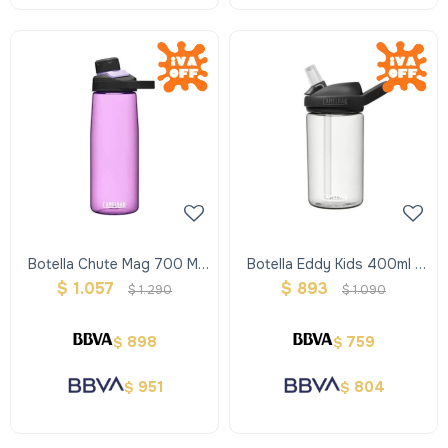
Botella Chute Mag 700 Ml
Botella Eddy Kids 400ml -
Lavanda
Transparente
$
1.057
$
893
$
1.290
$
1.090
898
759
$
$
951
804
$
$