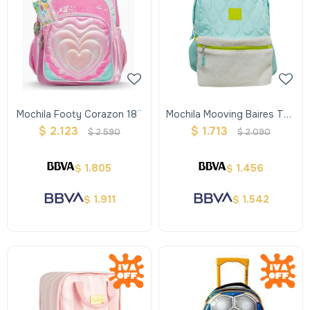
Mochila Footy Corazon 18¨
Mochila Mooving Baires Top
De Espalda
$
2.123
$
1.713
$
2.590
$
2.090
1.805
1.456
$
$
1.911
1.542
$
$