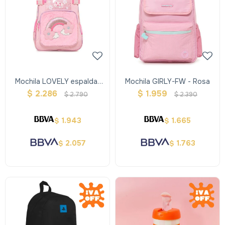
Mochila LOVELY espalda-
Mochila GIRLY-FW - Rosa
FW - Rosa
$
2.286
$
1.959
$
2.790
$
2.390
1.943
1.665
$
$
2.057
1.763
$
$