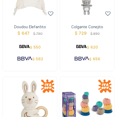
Doudou Elefantito
Colgante Conejito
$
647
$
729
$
790
$
890
550
620
$
$
582
656
$
$