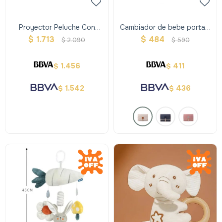
Proyector Peluche Con
Cambiador de bebe portatil
Musica Y Luz Unicornio
- Crudo
$
1.713
$
484
$
2.090
$
590
1.456
411
$
$
1.542
436
$
$