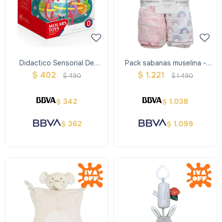
Didactico Sensorial De
Pack sabanas muselina -
Silicona- Molarstoys
Unico
$
402
$
1.221
$
490
$
1.490
342
1.038
$
$
362
1.099
$
$