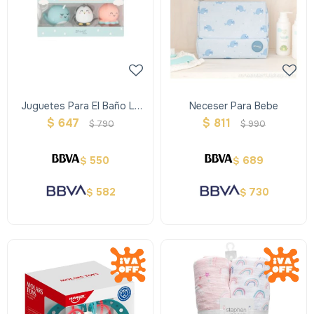
Juguetes Para El Baño La
Neceser Para Bebe
Mar Divertidos
$
647
$
811
$
790
$
990
550
689
$
$
582
730
$
$