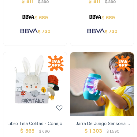
Musical
Plegable Con Espejo
$
811
$
811
$
990
$
990
689
689
$
$
730
730
$
$
Libro Tela Colitas - Conejo
Jarra De Juego Sensorial-
Glo Pals - Azul
$
565
$
1.303
$
690
$
1.590