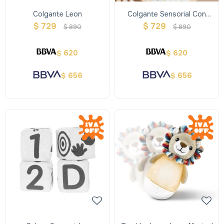
Colgante Leon
Colgante Sensorial Con
Animales
$
729
$
729
$
890
$
890
620
620
$
$
656
656
$
$