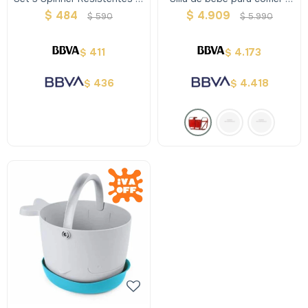
Agua
Rojo
$
484
$
4.909
$
590
$
5.990
411
4.173
$
$
436
4.418
$
$