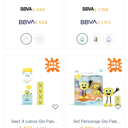
480
1.108
$
$
509
1.173
$
$
Seet 4 cubos Glo Pals
Set Personaje Glo Pals
Iluminados Activados por
Iluminados Activados por