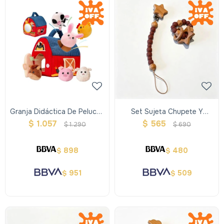
Granja Didáctica De Peluche
Set Sujeta Chupete Y
Con 6 Animalitos Y Sonidos
Sonajero Estrella
$
1.057
$
565
$
1.290
$
690
898
480
$
$
951
509
$
$