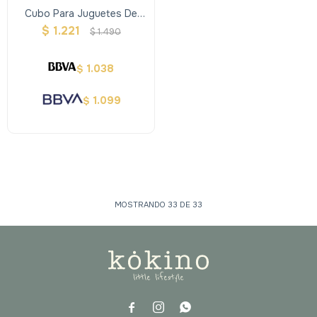
Cubo Para Juguetes De
Baño
$
1.221
$
1.490
1.038
$
1.099
$
MOSTRANDO
33
DE
33


