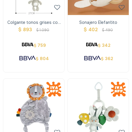
Colgante tonos grises con
Sonajero Elefantito
Accesorios - Zanahoria
$
893
$
402
$
1.090
$
490
759
342
$
$
804
362
$
$