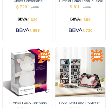
Cubos Sensoriales
Tumbler Lamp Leon Musical
Acolchonados
$
729
$
811
$
890
$
990
620
689
$
$
656
730
$
$
Tumbler Lamp Unicornio
Libro Textil Alto Contraste