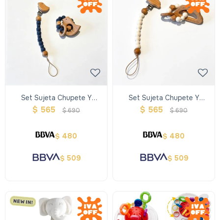
Set Sujeta Chupete Y
Set Sujeta Chupete Y
Sonajero Pajarito
Sonajero Nube
$
565
$
565
$
690
$
690
480
480
$
$
509
509
$
$