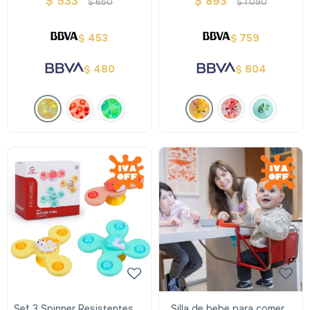
$
533
$
893
$
650
$
1.090
agua - Amarillo
Agua - Amarillo
453
759
$
$
480
804
$
$
Set 3 Spinner Resistentes Al
Silla de bebe para comer -