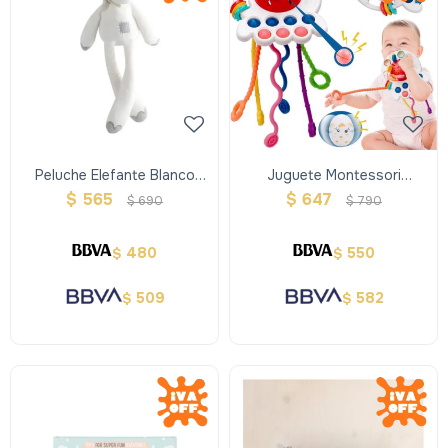
Peluche Elefante Blanco
Juguete Montessori
Patas Largas
Sensorial De Silicona,
$
565
$
647
$
690
$
790
Cuerdas Y Mordedor
480
550
$
$
509
582
$
$