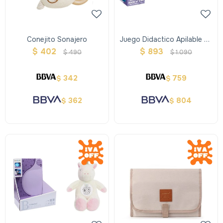
Conejito Sonajero
Juego Didactico Apilable De
Silicona
$
402
$
893
$
490
$
1.090
342
759
$
$
362
804
$
$