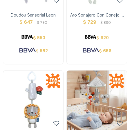
Doudou Sensorial Leon
Aro Sonajero Con Conejo Y
Flor
$
647
$
729
$
790
$
890
550
620
$
$
582
656
$
$