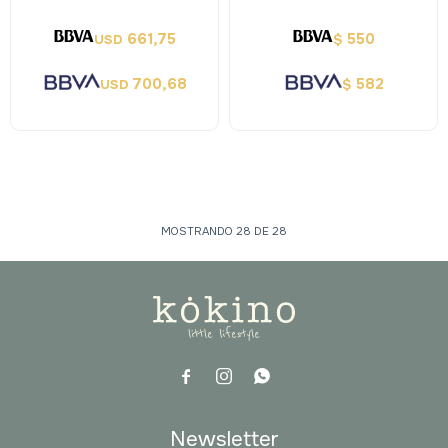
661,75
550
USD
$
700,68
582
USD
$
MOSTRANDO
28
DE
28



Newsletter