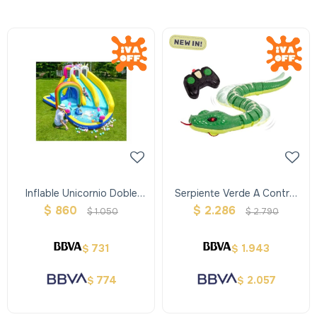
Inflable Unicornio Doble
Serpiente Verde A Control
Tobogan - Acuatico
Remoto Terra
$
860
$
2.286
$
1.050
$
2.790
731
1.943
$
$
774
2.057
$
$