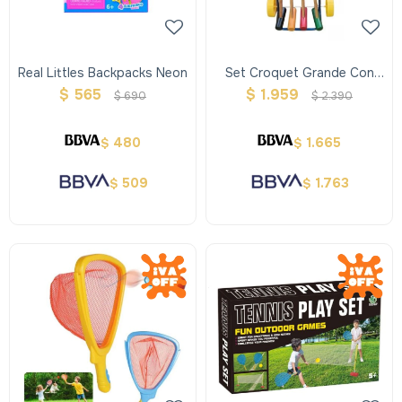
Real Littles Backpacks Neon
Set Croquet Grande Con
Carro
$
565
$
1.959
$
690
$
2.390
480
1.665
$
$
509
1.763
$
$