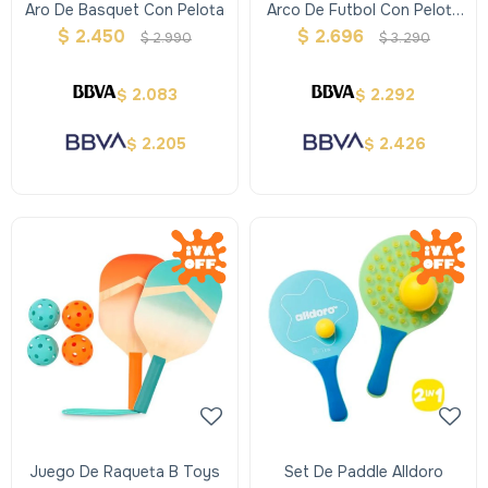
Aro De Basquet Con Pelota
Arco De Futbol Con Pelota
B Toys
$
2.450
$
2.696
$
2.990
$
3.290
2.083
2.292
$
$
2.205
2.426
$
$
Juego De Raqueta B Toys
Set De Paddle Alldoro