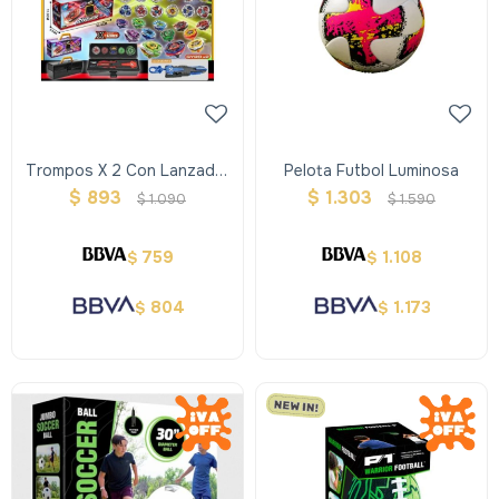
Trompos X 2 Con Lanzador
Pelota Futbol Luminosa
En Valija
$
893
$
1.303
$
1.090
$
1.590
759
1.108
$
$
804
1.173
$
$