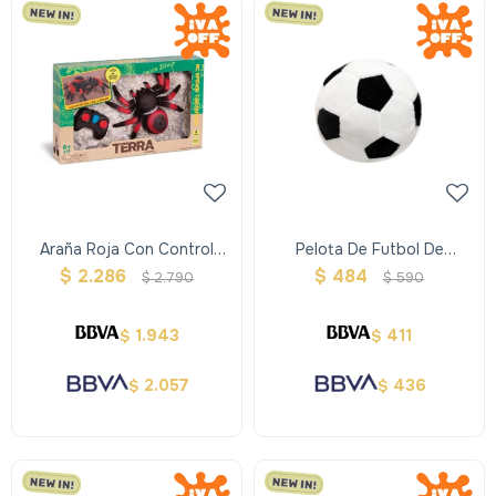
Araña Roja Con Control
Pelota De Futbol De
Remoto Terra
Peluche
$
2.286
$
484
$
2.790
$
590
1.943
411
$
$
2.057
436
$
$