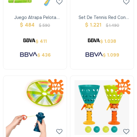
Juego Atrapa Pelota
Set De Tennis Red Con
Interactivo
Pelotas
$
484
$
1.221
$
590
$
1.490
411
1.038
$
$
436
1.099
$
$