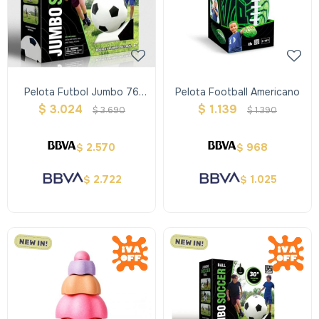
Pelota Futbol Jumbo 76
Pelota Football Americano
Diam
$
3.024
$
1.139
$
3.690
$
1.390
2.570
968
$
$
2.722
1.025
$
$