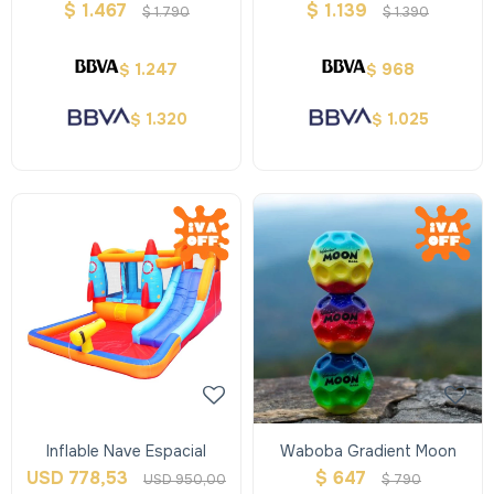
$
1.467
$
1.139
$
1.790
$
1.390
1.247
968
$
$
1.320
1.025
$
$
Inflable Nave Espacial
Waboba Gradient Moon
USD
778,53
$
647
USD
950,00
$
790