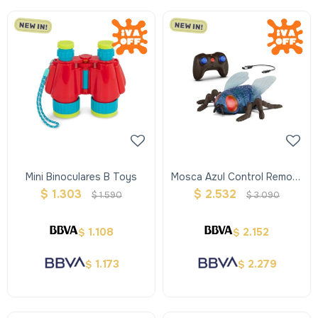
Mini Binoculares B Toys
Mosca Azul Control Remoto
Terra
$
1.303
$
2.532
$
1.590
$
3.090
1.108
2.152
$
$
1.173
2.279
$
$