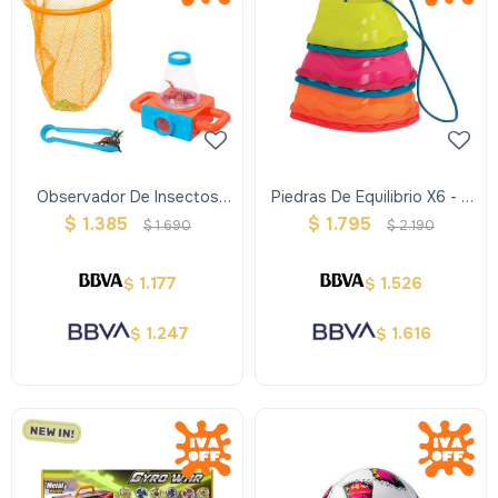
Observador De Insectos
Piedras De Equilibrio X6 - B
9pcs
Toys
$
1.385
$
1.795
$
1.690
$
2.190
1.177
1.526
$
$
1.247
1.616
$
$