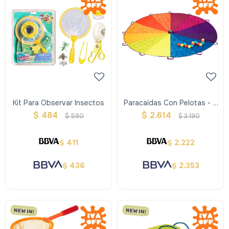
Kit Para Observar Insectos
Paracaídas Con Pelotas - B
Toys
$
484
$
2.614
$
590
$
3.190
411
2.222
$
$
436
2.353
$
$