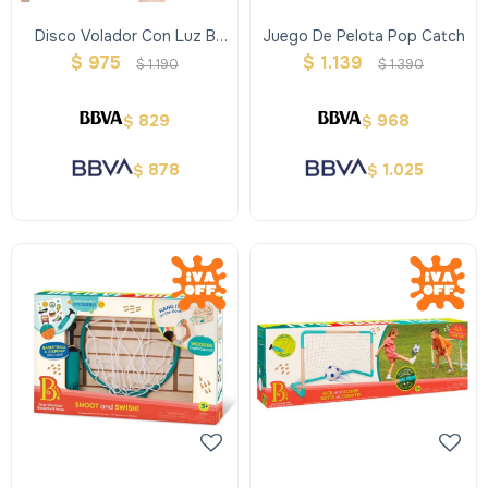
Disco Volador Con Luz B
Juego De Pelota Pop Catch
Toys
$
975
$
1.139
$
1.190
$
1.390
829
968
$
$
878
1.025
$
$