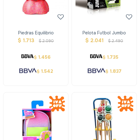
Piedras Equilibrio
Pelota Futbol Jumbo
$
1.713
$
2.041
$
2.090
$
2.490
1.456
1.735
$
$
1.542
1.837
$
$