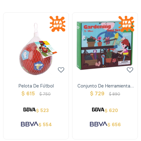
Pelota De Fútbol
Conjunto De Herramientas
De Jardinería
$
615
$
729
$
750
$
890
523
620
$
$
554
656
$
$