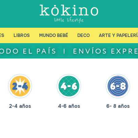
ES
LIBROS
MUNDO BEBÉ
DECO
ARTE Y PAPELERÍ
2-4 años
4-6 años
6- 8 años