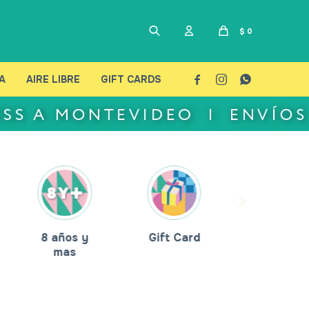
$
0
A
AIRE LIBRE
GIFT CARDS



8 años y
Gift Card
mas