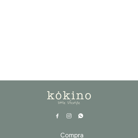



a
Compra