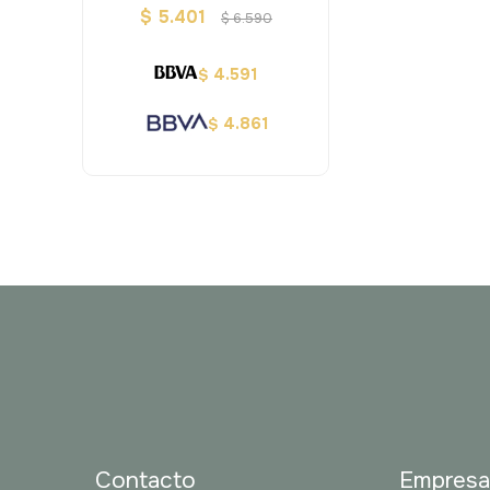
$
5.401
$
6.590
4.591
$
4.861
$
Contacto
Empres