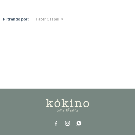
Filtrando por:
Faber Castell


