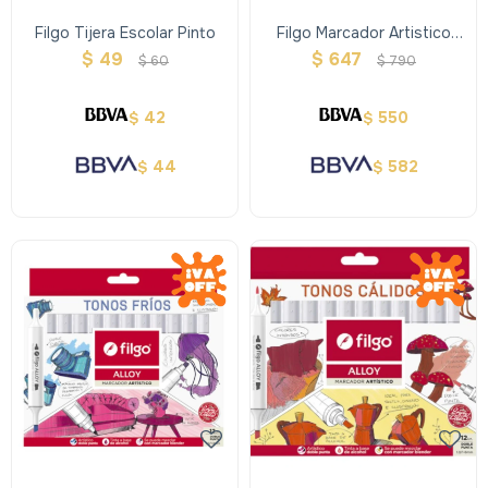
Filgo Tijera Escolar Pinto
Filgo Marcador Artistico
Alloy - Tonos Neutros
$
49
$
647
$
60
$
790
42
550
$
$
44
582
$
$