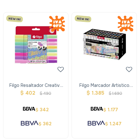
Filgo Resaltador Creativo
Filgo Marcador Artistico
Doble Punta Multilayer -
Estuche 48 - Super Pastel
$
402
$
1.385
$
490
$
1.690
Estuche 8
342
1.177
$
$
362
1.247
$
$