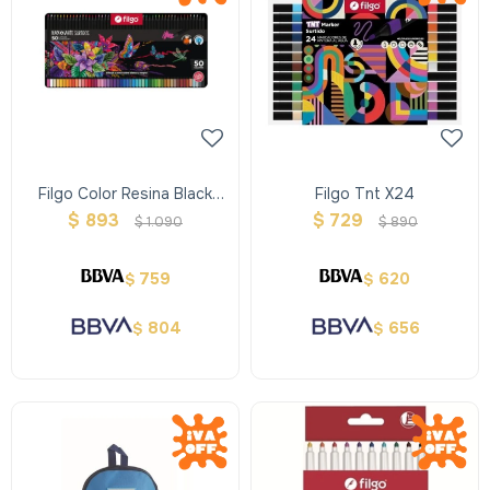
Filgo Color Resina Black
Filgo Tnt X24
White - Estuche Lata X 50
$
893
$
729
$
1.090
$
890
759
620
$
$
804
656
$
$