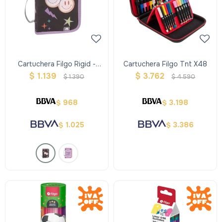
Cartuchera Filgo Rigid -
Cartuchera Filgo Tnt X48
Emoji
$
1.139
$
3.762
$
1.390
$
4.590
968
3.198
$
$
1.025
3.386
$
$