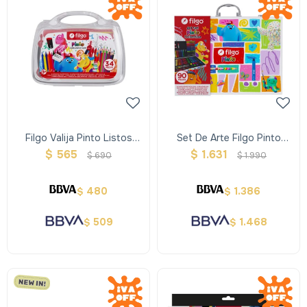
Filgo Valija Pinto Listos
Set De Arte Filgo Pinto
Para El Cole- Estuche
Coleccion - Maletin 90
$
565
$
1.631
$
690
$
1.990
Surtido X 34
Surtidos
480
1.386
$
$
509
1.468
$
$