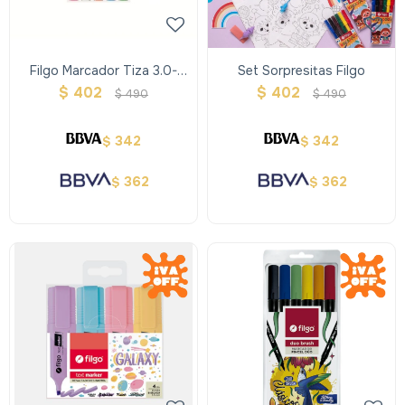
Filgo Marcador Tiza 3.0-
Set Sorpresitas Filgo
Estuche 5 Surtido
$
402
$
402
$
490
$
490
342
342
$
$
362
362
$
$