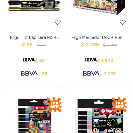
Filgo Tnt Lapicera Roller
Filgo Marcador Doble Punta
Estuche X4 - Glam
Artistico Alloy Estuche 96
$
98
$
2.286
$
120
$
2.790
83
1.943
$
$
88
2.057
$
$