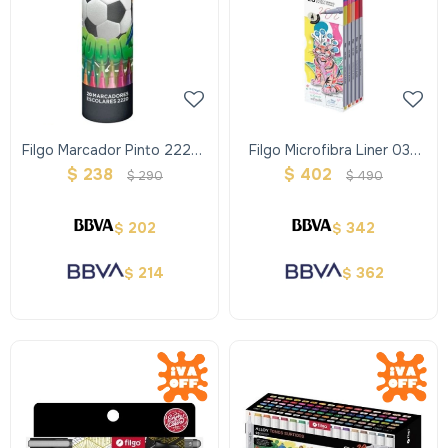
Filgo Marcador Pinto 2220-
Filgo Microfibra Liner 038
20 Fantasia Futbol
0.4
$
238
$
402
$
290
$
490
202
342
$
$
214
362
$
$