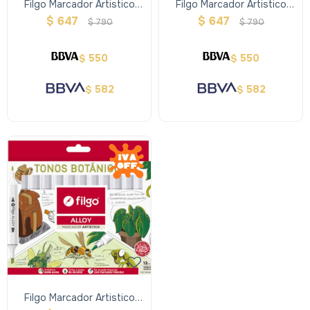
Filgo Marcador Artistico
Filgo Marcador Artistico
Alloy- Tonos Frios
Alloy - Tonos Calidos
$
647
$
647
$
790
$
790
550
550
$
$
582
582
$
$
Filgo Marcador Artistico