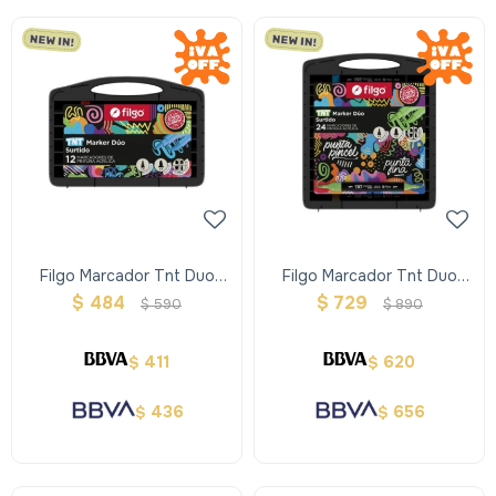
Filgo Marcador Tnt Duo
Filgo Marcador Tnt Duo
Market - Estuche Plástico
Market - Estuche Plástico
$
484
$
729
$
590
$
890
12 Surtidos
24 Surtidos
411
620
$
$
436
656
$
$