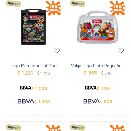
Filgo Marcador Tnt Duo
Valija Filgo Pinto Pequeños
Market - Estuche Plástico
Artistas - Estuche Plastico
$
1.221
$
565
$
1.490
$
690
48 Surtidos
X 28
1.038
480
$
$
1.099
509
$
$