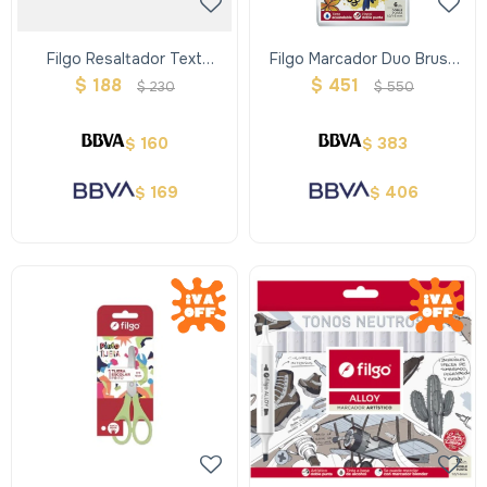
Filgo Resaltador Text
Filgo Marcador Duo Brush
Marker - 4 Galaxy
Pen - Estuche 6 Clasico
$
188
$
451
$
230
$
550
160
383
$
$
169
406
$
$