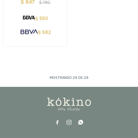
Alloy - Tonos Botanicos
$
647
$
790
550
$
582
$
MOSTRANDO
29
DE
29


