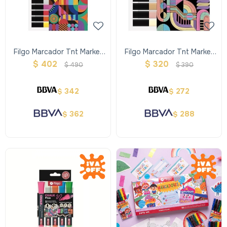
Filgo Marcador Tnt Marker
Filgo Marcador Tnt Marker
3.0 - Estuche 12
3.0- Estuche 8 Pastel
$
402
$
320
$
490
$
390
342
272
$
$
362
288
$
$