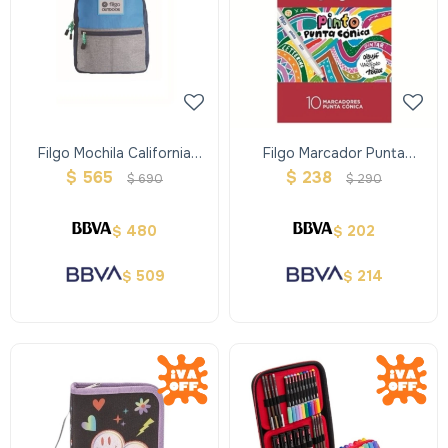
Filgo Mochila California
Filgo Marcador Punta
Azulgris
Conica Pinto 2221 X10
$
565
$
238
$
690
$
290
480
202
$
$
509
214
$
$