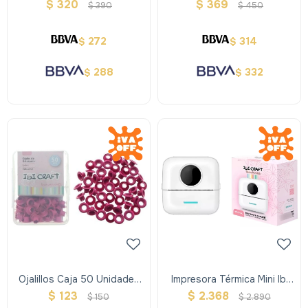
Crafrt -travel Y Almohadilla
Bullet Journal- Ibi Craft
$
320
$
369
$
390
$
450
272
314
$
$
288
332
$
$
Ojalillos Caja 50 Unidades
Impresora Térmica Mini Ibi
Ibi Craft
Craft Portátil Con Rollo
$
123
$
2.368
$
150
$
2.890