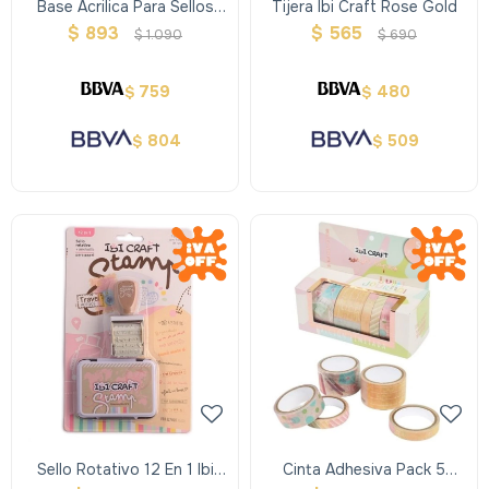
Base Acrilica Para Sellos
Tijera Ibi Craft Rose Gold
Siliconados Set X3- Ibi Craft
$
893
$
565
$
1.090
$
690
759
480
$
$
804
509
$
$
Sello Rotativo 12 En 1 Ibi
Cinta Adhesiva Pack 5