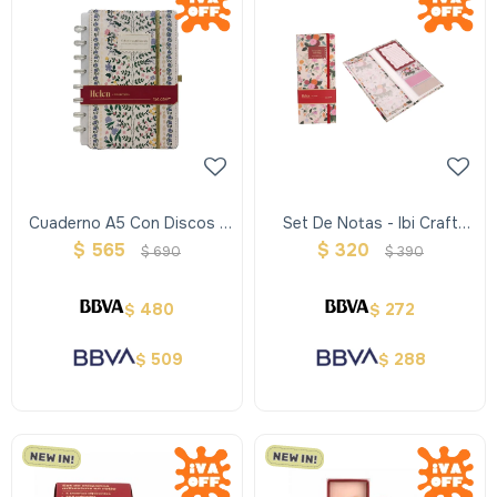
Cuaderno A5 Con Discos -
Set De Notas - Ibi Craft
Ibi Craft Helen
Helen
$
565
$
320
$
690
$
390
480
272
$
$
509
288
$
$