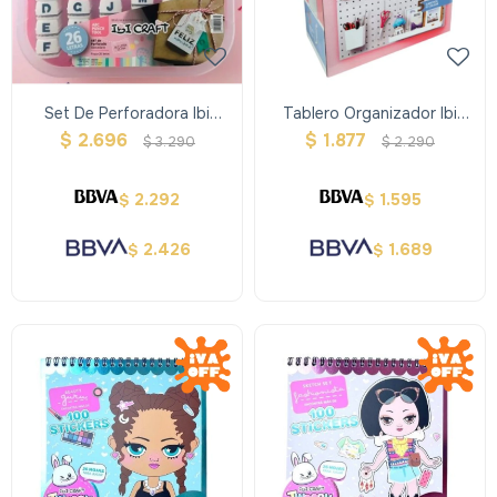
Set De Perforadora Ibi
Tablero Organizador Ibi
Craft- Serie Alfabetica
Craft Perforado
$
2.696
$
1.877
$
3.290
$
2.290
2.292
1.595
$
$
2.426
1.689
$
$