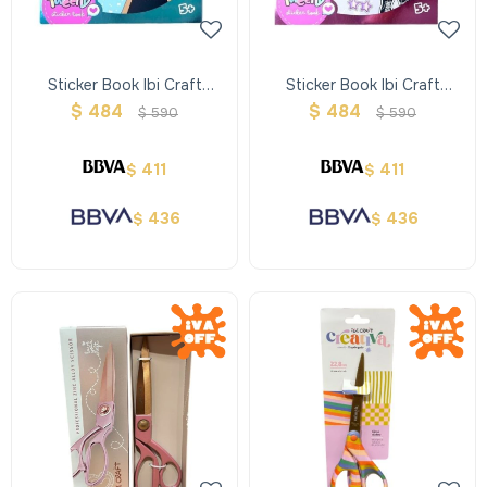
Sticker Book Ibi Craft
Sticker Book Ibi Craft
Tweeny Beauty Guru
Tweeny Sketch Set
$
484
$
484
$
590
$
590
411
411
$
$
436
436
$
$