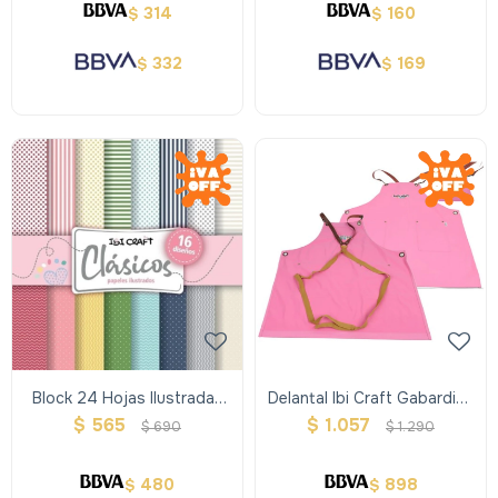
314
160
$
$
332
169
$
$
Block 24 Hojas Ilustradas
Delantal Ibi Craft Gabardina
Doble Faz 16 Diseños-
Rosa Con Tiradores En
$
565
$
1.057
$
690
$
1.290
Clasicos
Cuero.
480
898
$
$