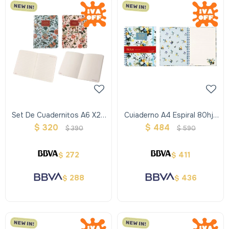
Set De Cuadernitos A6 X2 -
Cuiaderno A4 Espiral 80hjs
Ibi Craft
- Ibi Craft Helen
$
320
$
484
$
390
$
590
272
411
$
$
288
436
$
$