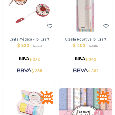
Cinta Métrica - Ibi Craft
Cizalla Rotativa Ibi Craft
Helen
Mini A4
$
320
$
402
$
390
$
490
272
342
$
$
288
362
$
$