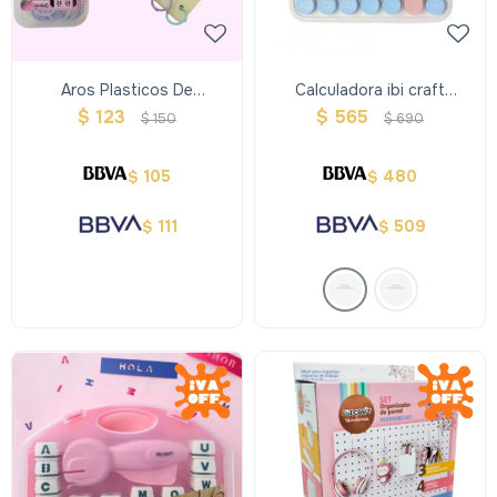
Aros Plasticos De
Calculadora ibi craft
Encuadernacíon Ibi Craft
tendance big display 12
$
123
$
565
$
150
$
690
24mm 24 Unidades
digitos - Azul
105
480
$
$
111
509
$
$