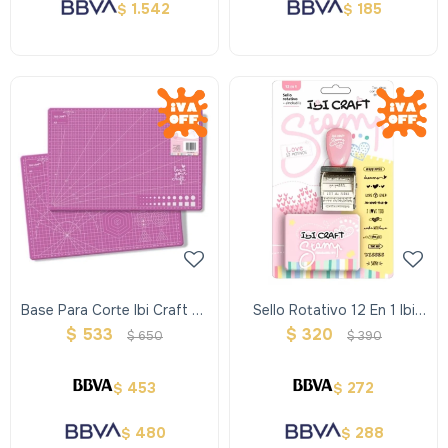
1.542
185
$
$
Base Para Corte Ibi Craft A3
Sello Rotativo 12 En 1 Ibi
Rosada
Crafrt -love Y Almohadilla
$
533
$
320
$
650
$
390
453
272
$
$
480
288
$
$