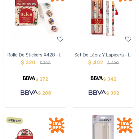
Rollo De Stickers X428 - Ibi
Set De Lápiz Y Lapicera - Ibi
Craft Helen
Craft Helen
$
320
$
402
$
390
$
490
272
342
$
$
288
362
$
$