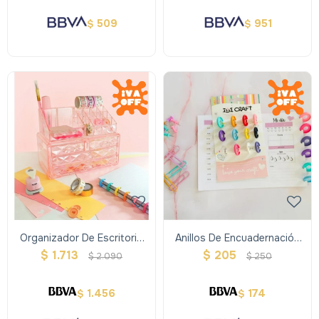
509
951
$
$
Organizador De Escritorio
Anillos De Encuadernación
Ibi Craft De Acrílico
Expandible Blister X 8 Ibi
$
1.713
$
205
$
2.090
$
250
Craft
1.456
174
$
$