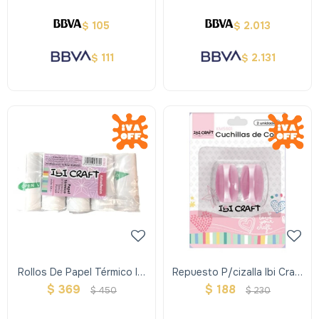
105
2.013
$
$
111
2.131
$
$
Rollos De Papel Térmico Ibi
Repuesto P/cizalla Ibi Craft
Craft Set X 5 Autoadhesivo
C/2 Cuchillas De Corte
$
369
$
188
$
450
$
230