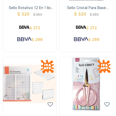
Sello Rotativo 12 En 1 Ibi
Sello Cristal Para Base
Crafrt -ingles Y Almohadilla
Coffee- Ibi Craft
$
320
$
320
$
390
$
390
272
272
$
$
288
288
$
$