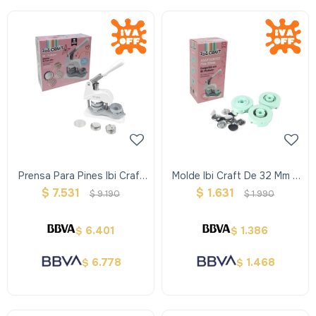
Prensa Para Pines Ibi Craft
Molde Ibi Craft De 32 Mm Y
Kit Con Molde Y 10 Sets De
5 Sets De Pines Para
$
7.531
$
1.631
$
9.190
$
1.990
Pins
Prensa
6.401
1.386
$
$
6.778
1.468
$
$