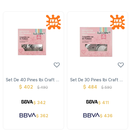
Set De 40 Pines Ibi Craft De
Set De 30 Pines Ibi Craft De
32mm
58mm
$
402
$
484
$
490
$
590
342
411
$
$
362
436
$
$