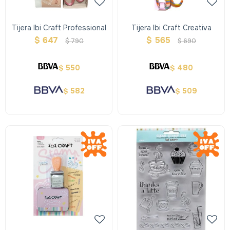
Tijera Ibi Craft Professional
Tijera Ibi Craft Creativa
$
647
$
565
$
790
$
690
550
480
$
$
582
509
$
$