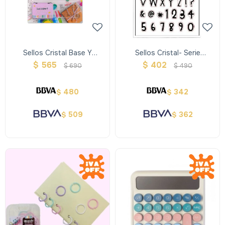
Sellos Cristal Base Y
Sellos Cristal- Serie
Almohadilla Party- Ibi Craft
Alfanumerica
$
565
$
402
$
690
$
490
480
342
$
$
509
362
$
$