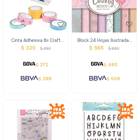
Cinta Adhesiva Ibi Craft
Block 24 Hojas Ilustradas
Pack X5 Summer Dreams
Doble Faz 16 Diseños-
$
320
$
565
$
390
$
690
Lovely
272
480
$
$
288
509
$
$