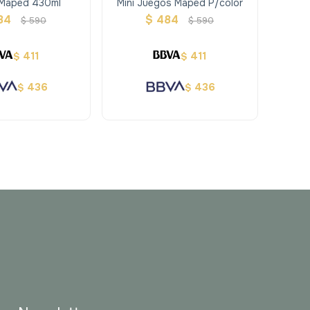
 Maped 430ml
Mini Juegos Maped P/color
84
$
484
$
590
$
590
411
411
$
$
436
436
$
$