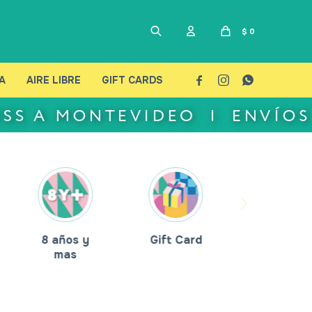
$
0
A
AIRE LIBRE
GIFT CARDS



8 años y
Gift Card
mas