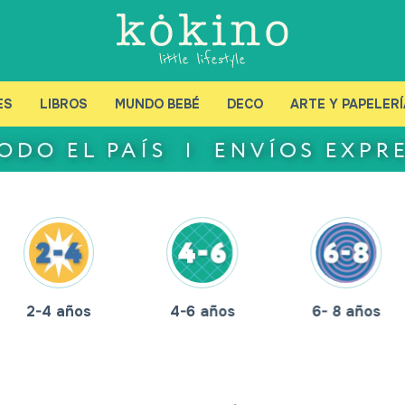
ES
LIBROS
MUNDO BEBÉ
DECO
ARTE Y PAPELERÍ
2-4 años
4-6 años
6- 8 años