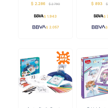
Terra Maped Creativ
Stamp Maped
$
2.286
$
893
$
2.790
$
1.943
$
$
2.057
$
$