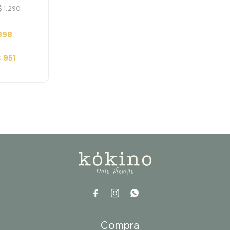
s
$
1.290
898
951
$



a
Compra