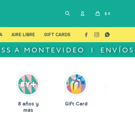
$
0
A
AIRE LIBRE
GIFT CARDS



8 años y
Gift Card
mas