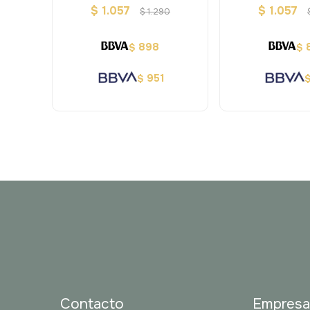
Atlas
Dino
$
1.057
$
1.057
$
1.290
898
$
$
951
$
Contacto
Empres