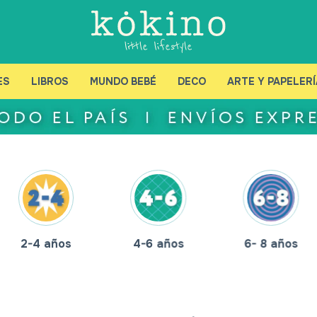
ES
LIBROS
MUNDO BEBÉ
DECO
ARTE Y PAPELERÍ
2-4 años
4-6 años
6- 8 años