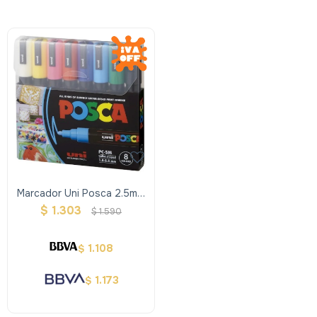
Marcador Uni Posca 2.5mm
X8 Colores
$
1.303
$
1.590
1.108
$
1.173
$