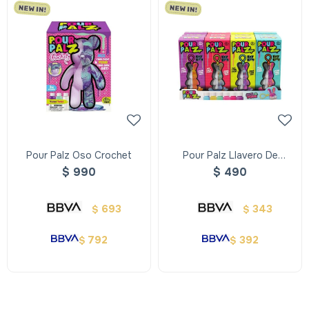
Pour Palz Oso Crochet
Pour Palz Llavero De
Conejito Surtidos
$
990
$
490
693
343
$
$
792
392
$
$