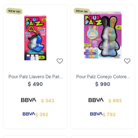
Pour Palz Llavero De Pato
Pour Palz Conejo Colores
Colores Surtidos
Surtidos
$
490
$
990
343
693
$
$
392
792
$
$