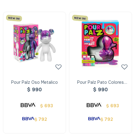
Pour Palz Oso Metalico
Pour Palz Pato Colores
Surtidos
$
990
$
990
693
693
$
$
792
792
$
$