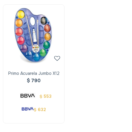
Primo Acuarela Jumbo X12
$
790
553
$
632
$