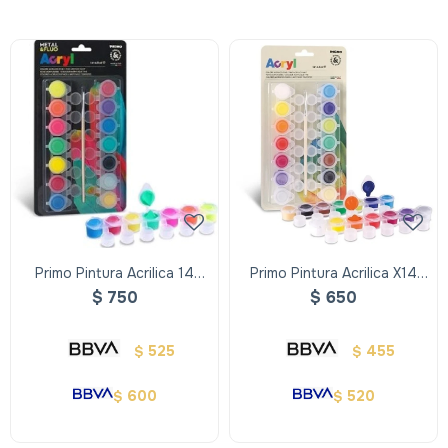
Primo Pintura Acrilica 14
Primo Pintura Acrilica X14
Colores X4.5 Fluo Y Metal
Colores De 4.5ml
$
750
$
650
525
455
$
$
600
520
$
$