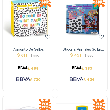
Conjunto De Sellos
Stickers Animales 3d En
Alfabeto
Goma Eva
$
811
$
451
$
990
$
550
689
383
$
$
730
406
$
$