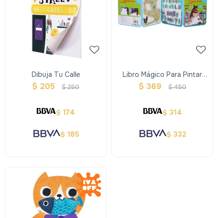
Dibuja Tu Calle
Libro Mágico Para Pintar
Con Agua
$
205
$
369
$
250
$
450
174
314
$
$
185
332
$
$