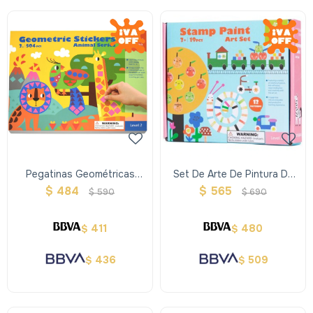
Pegatinas Geométricas
Set De Arte De Pintura De
Serie Animal
Sellos
$
484
$
565
$
590
$
690
411
480
$
$
436
509
$
$