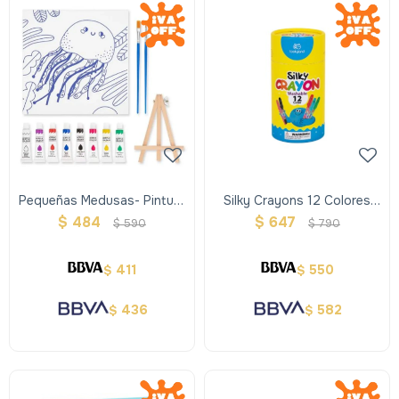
Pequeñas Medusas- Pintura
Silky Crayons 12 Colores
Sobre Lienzo
New Packaging
$
484
$
647
$
590
$
790
411
550
$
$
436
582
$
$