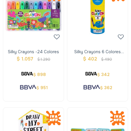
Silky Crayons -24 Colores
Silky Crayons 6 Colores
New Packaging
$
1.057
$
402
$
1.290
$
490
898
342
$
$
951
362
$
$