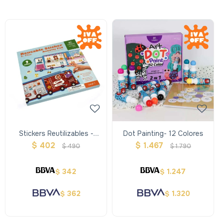
Stickers Reutilizables -
Dot Painting- 12 Colores
Activity Pad
$
402
$
1.467
$
490
$
1.790
342
1.247
$
$
362
1.320
$
$