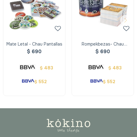
Mate Letal - Chau Pantallas
Rompekbezas- Chau
Pantallas
$
690
$
690
483
483
$
$
552
552
$
$