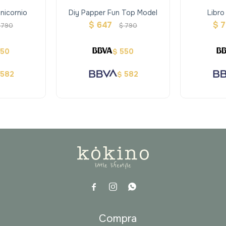
nicornio
Diy Papper Fun Top Model
Libro
Activi
$
647
$
790
$
790
550
550
$
582
582
$



a
Compra