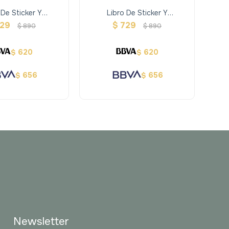
 De Sticker Y
Libro De Sticker Y
B
dades- Bosque
Actividades- Vestirse
Jueg
729
$
729
$
890
$
890
620
620
$
$
656
656
$
$
Newsletter