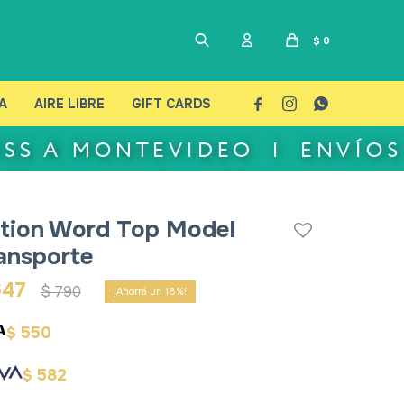
$
0
A
AIRE LIBRE
GIFT CARDS



tion Word Top Model
ansporte
647
$
790
18
550
$
582
$