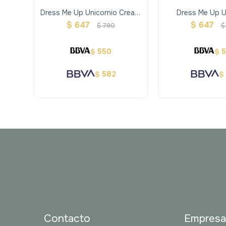
Dress Me Up Unicornio Create
Dress Me Up U
Your Special
$
647
$
647
$
790
$
550
$
$
582
$
$
Contacto
Empres