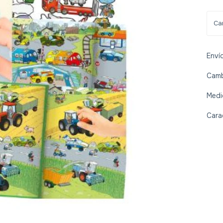
Enví
Camb
Medi
Cara