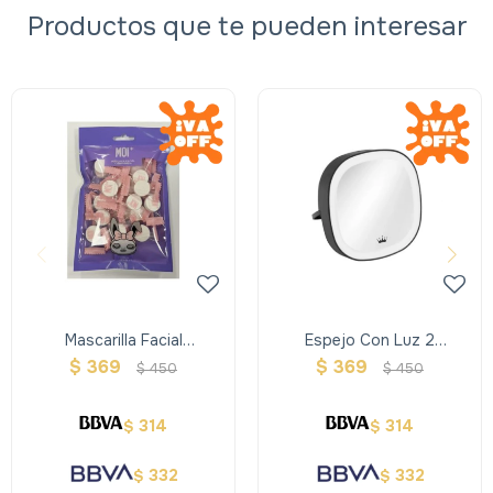
Productos que te pueden interesar
Mascarilla Facial
Espejo Con Luz 2
Comprimida 25 Unidades
Intensidades
$
369
$
369
$
450
$
450
314
314
$
$
332
332
$
$