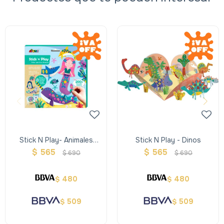
Stick N Play- Animales
Stick N Play - Dinos
Polares
$
565
$
565
$
690
$
690
480
480
$
$
509
509
$
$