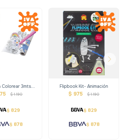
a Colorear 3mts
Flipbook Kit- Animación
Do
rnio- Avenir
75
$
975
$
1.190
$
1.190
829
829
$
$
878
878
$
$