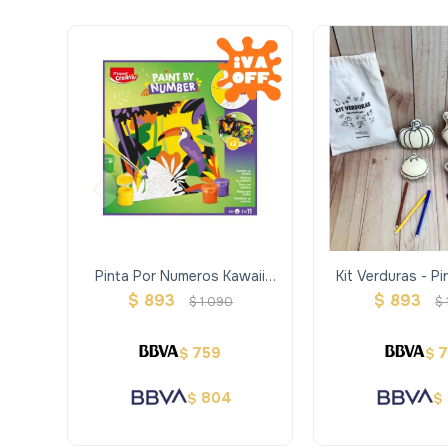
Pinta Por Numeros Kawaii
Kit Verduras - Pi
Sweet- Maped Creativ
Volvé A Pi
$
893
$
893
$
1.090
$
759
$
$
804
$
$