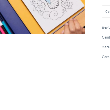
Enví
Camb
Medi
Cara