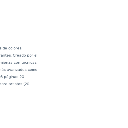
s de colores,
rantes. Creado por el
omienza con técnicas
s más avanzados como
 6 páginas 20
para artistas (20