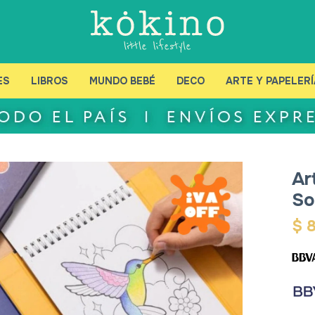
ES
LIBROS
MUNDO BEBÉ
DECO
ARTE Y PAPELERÍ
Ar
So
$