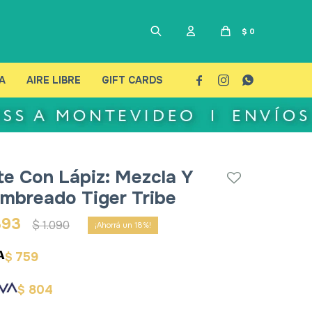
$
0
A
AIRE LIBRE
GIFT CARDS



te Con Lápiz: Mezcla Y
mbreado Tiger Tribe
893
$
1.090
18
759
$
804
$