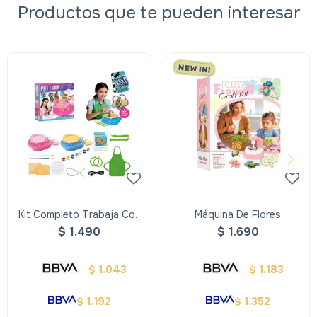
Productos que te pueden interesar
Kit Completo Trabaja Con
Máquina De Flores
Ceramica
$
1.490
$
1.690
1.043
1.183
$
$
1.192
1.352
$
$