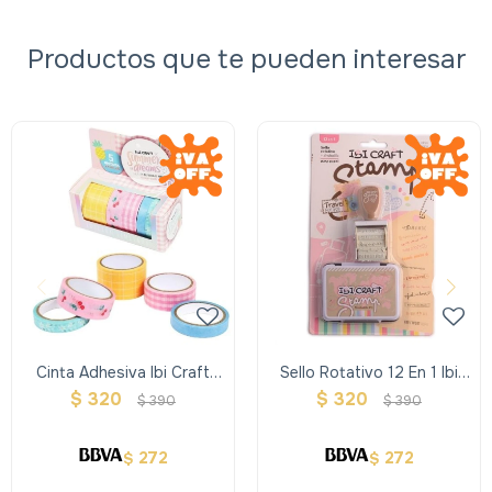
Productos que te pueden interesar
Cinta Adhesiva Ibi Craft
Sello Rotativo 12 En 1 Ibi
Pack X5 Summer Dreams
Crafrt -travel Y Almohadilla
$
320
$
320
$
390
$
390
272
272
$
$