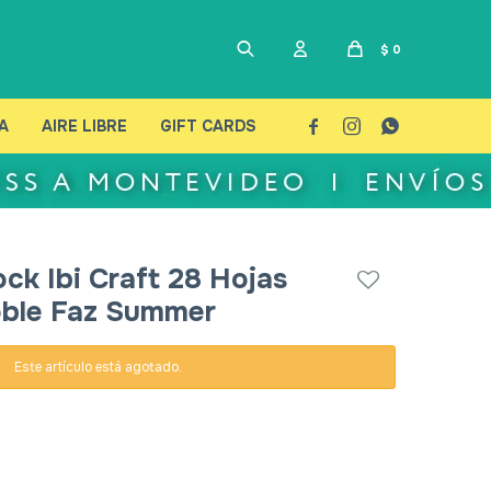
$
0
A
AIRE LIBRE
GIFT CARDS



ock Ibi Craft 28 Hojas
ble Faz Summer
Este artículo está agotado.