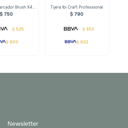
arcador Brush X4
Tijera Ibi Craft Professional
Mar
res Basicos
$
750
$
790
525
553
$
$
600
632
$
$
Newsletter