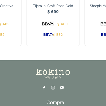
t Creativa
Tijera Ibi Craft Rose Gold
Sharpie M
Colo
0
$
690
483
483
$
$
552
552
$



a
Compra