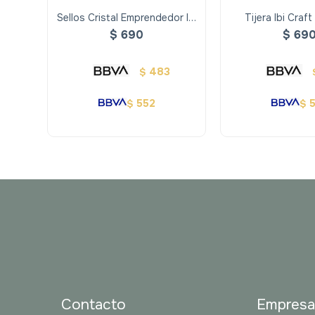
Sellos Cristal Emprendedor Ibi
Tijera Ibi Craf
Craft
$
690
$
69
483
$
552
$
$
Contacto
Empres