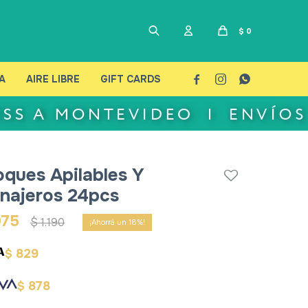
$
0
A
AIRE LIBRE
GIFT CARDS



oques Apilables Y
najeros 24pcs
975
$
1.190
18
829
$
878
$