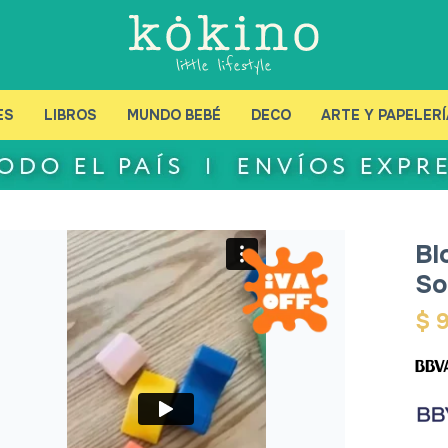
ES
LIBROS
MUNDO BEBÉ
DECO
ARTE Y PAPELERÍ
Bl
So
$