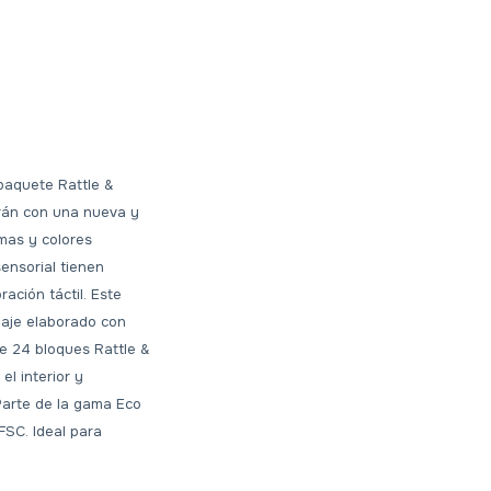
 paquete Rattle &
arán con una nueva y
mas y colores
ensorial tienen
ración táctil. Este
laje elaborado con
e 24 bloques Rattle &
l interior y
Parte de la gama Eco
FSC. Ideal para