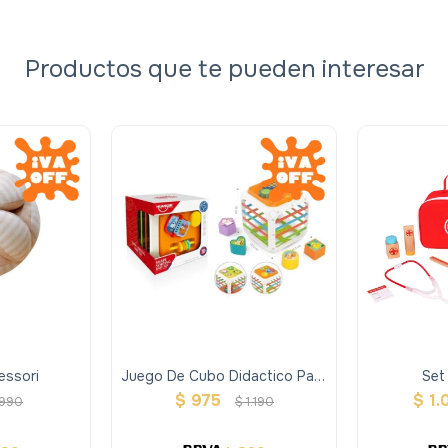
Productos que te pueden interesar
essori
Juego De Cubo Didactico Para
Set
Embocar
$
975
$
1.
990
$
1.190