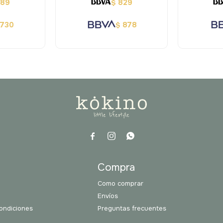
689
829
$
730
878
$



a
Compra
Como comprar
Envíos
ondiciones
Preguntas frecuentes