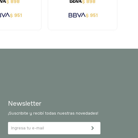
898
898
$
$
951
951
$
$
Newsletter
¡Suscribite y recibí todas nuestras novedades!