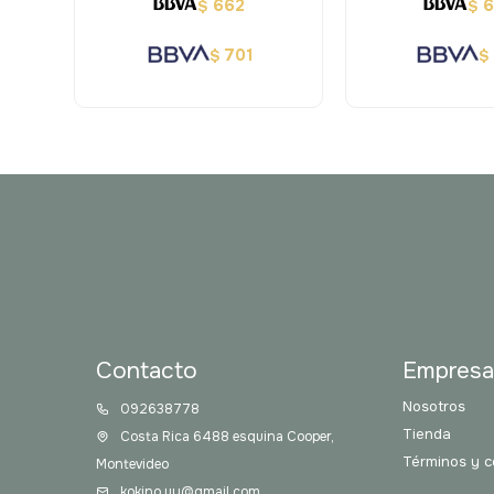
662
$
$
701
$
$
Contacto
Empres
Nosotros
092638778
Tienda
Costa Rica 6488 esquina Cooper,
Términos y c
Montevideo
kokino.uy@gmail.com