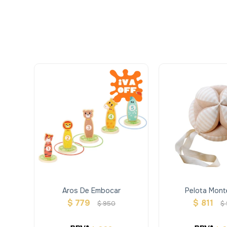
Aros De Embocar
Pelota Mont
$
779
$
811
$
950
$