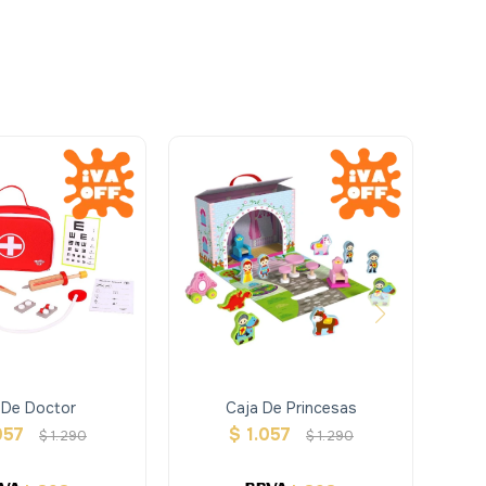
 De Doctor
Caja De Princesas
057
$
1.057
$
1.290
$
1.290