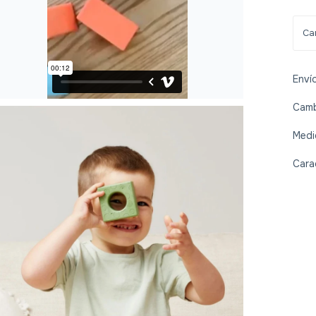
Enví
Camb
Medi
Cara