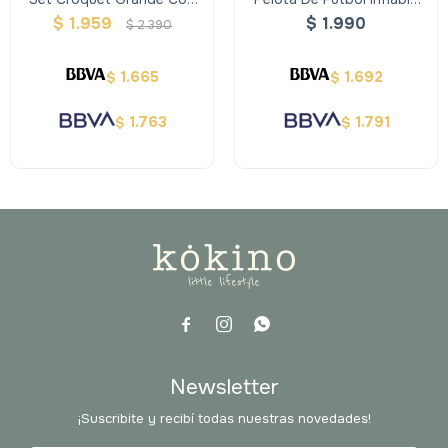
Carro
Xxl - Alldoro
$
1.959
$
1.990
$
2.390
1.665
1.692
$
$
1.763
1.791
$
$



Newsletter
¡Suscribite y recibí todas nuestras novedades!