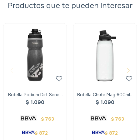
Productos que te pueden interesar
Botella Podium Dirt Series
Botella Chute Mag 600ml -
Chill 600ml, Doble
Transparente
$
1.090
$
1.090
Insulación Neg
763
763
$
$
872
872
$
$