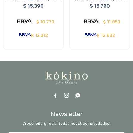
Our Generation
Our Generation
$
15.390
$
15.790
10.773
11.053
$
$
12.312
12.632
$
$



Newsletter
¡Suscribite y recibí todas nuestras novedades!