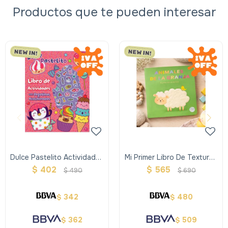
Productos que te pueden interesar
Dulce Pastelito Actividades
Mi Primer Libro De Texturas
Con Pegatinas
Animales De La Granja
$
402
$
565
$
490
$
690
Acolchonadas
342
480
$
$
362
509
$
$