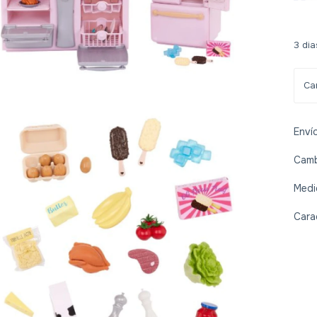
3 dia
Enví
Camb
Medi
Cara