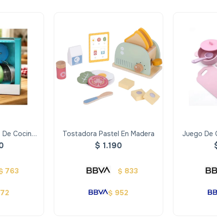
s De Cocina
Tostadora Pastel En Madera
Juego De C
Pz
0
$
1.190
763
833
$
$
872
952
$