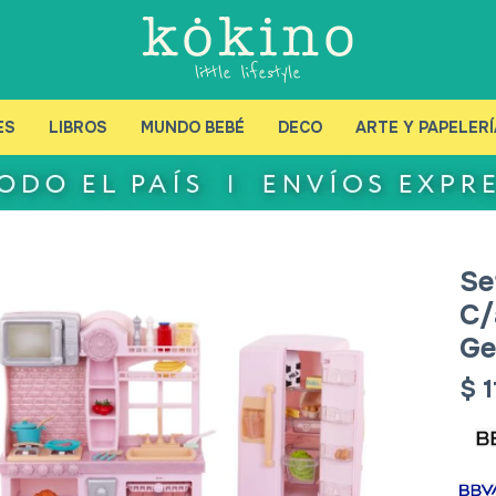
ES
LIBROS
MUNDO BEBÉ
DECO
ARTE Y PAPELERÍ
Se
C/
Ge
$
1