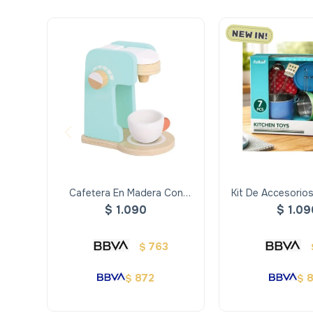
Cafetera En Madera Con
Kit De Accesorio
Accesorios
Metal 7 
$
1.090
$
1.09
763
$
872
$
$