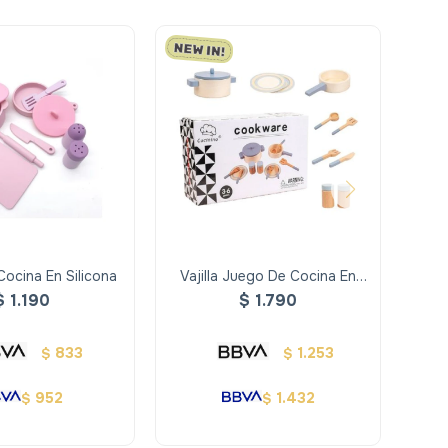
ocina En Silicona
Vajilla Juego De Cocina En
Coc
Madera
$
1.190
$
1.790
833
1.253
$
$
952
1.432
$
$