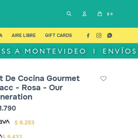
$
0
A
AIRE LIBRE
GIFT CARDS



t De Cocina Gourmet
acc - Rosa - Our
neration
1.790
8.253
$
9.432
$