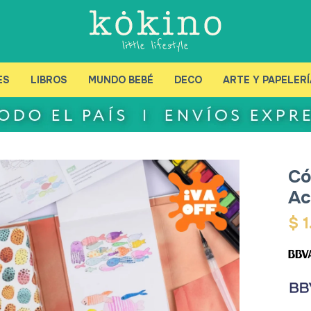
ES
LIBROS
MUNDO BEBÉ
DECO
ARTE Y PAPELERÍ
Có
Ac
$
1