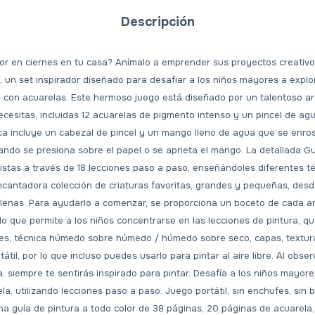
Descripción
tor en ciernes en tu casa? Anímalo a emprender sus proyectos creativo
, un set inspirador diseñado para desafiar a los niños mayores a explo
a con acuarelas. Este hermoso juego está diseñado por un talentoso ar
ecesitas, incluidas 12 acuarelas de pigmento intenso y un pincel de ag
ca incluye un cabezal de pincel y un mango lleno de agua que se enrosc
do se presiona sobre el papel o se aprieta el mango. La detallada Gu
tistas a través de 18 lecciones paso a paso, enseñándoles diferentes t
ncantadora colección de criaturas favoritas, grandes y pequeñas, desd
llenas. Para ayudarlo a comenzar, se proporciona un boceto de cada a
 lo que permite a los niños concentrarse en las lecciones de pintura, q
es, técnica húmedo sobre húmedo / húmedo sobre seco, capas, textur
tátil, por lo que incluso puedes usarlo para pintar al aire libre. Al obs
a, siempre te sentirás inspirado para pintar. Desafía a los niños mayore
a, utilizando lecciones paso a paso. Juego portátil, sin enchufes, sin b
a guía de pintura a todo color de 38 páginas, 20 páginas de acuarela, 