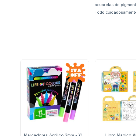
acuarelas de pigmento
Todo cuidadosamente
Marcadores Acrilico 3mm - X12
Libro Magico A