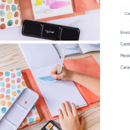
Enví
Camb
Medi
Cara