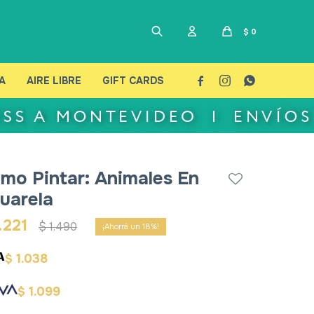
$
0
A
AIRE LIBRE
GIFT CARDS



mo Pintar: Animales En
uarela
.221
$
1.490
18
1.038
$
1.099
$