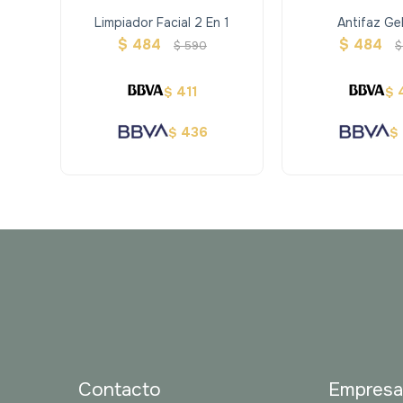
Limpiador Facial 2 En 1
Antifaz Gel
$
484
$
484
$
590
$
411
$
$
436
$
$
Contacto
Empres