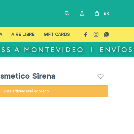
$
0
A
AIRE LIBRE
GIFT CARDS



smetico Sirena
Este artículo está agotado.