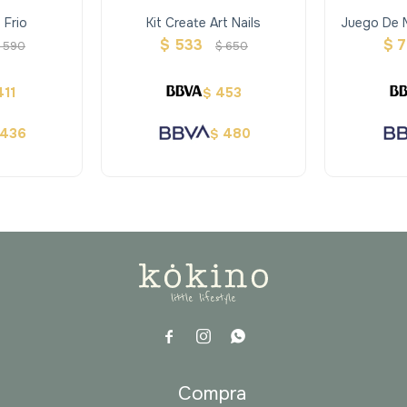
 Frio
Kit Create Art Nails
Juego De M
Su
$
533
$
590
$
650
411
453
$
436
480
$



a
Compra