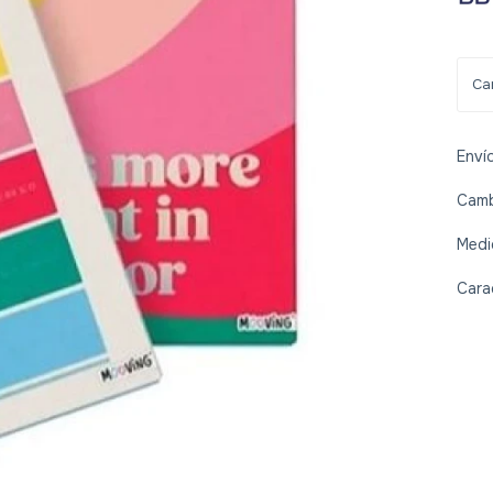
Enví
Camb
Medi
Cara