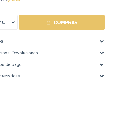
COMPRAR
1
os
ios y Devoluciones
os de pago
cterísticas