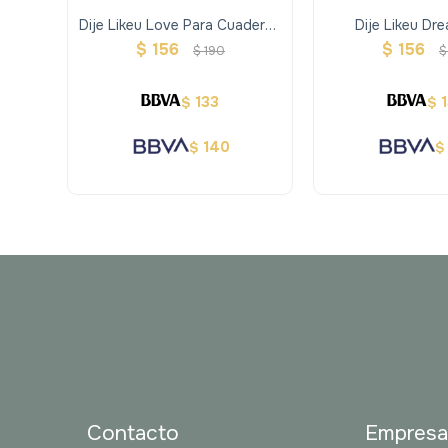
Dije Likeu Love Para Cuaderno
Dije Likeu Dr
Inteligente
Cuaderno Inte
$
156
$
156
$
190
$
133
$
$
140
$
$
Contacto
Empres