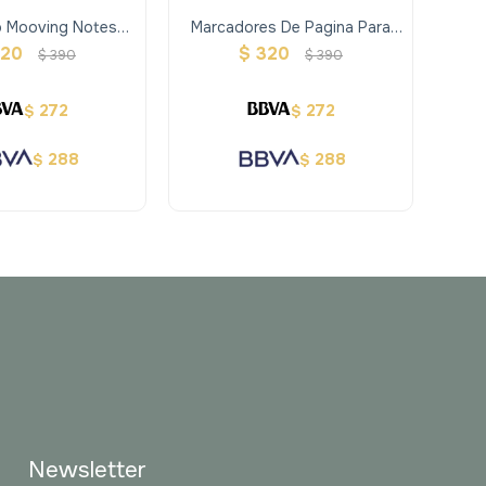
 Mooving Notes
Marcadores De Pagina Para
Sket
A5 - Amarillo Y
Cuaderno Inteligente
320
$
320
$
390
$
390
Rosado
272
272
$
$
288
288
$
$
Newsletter