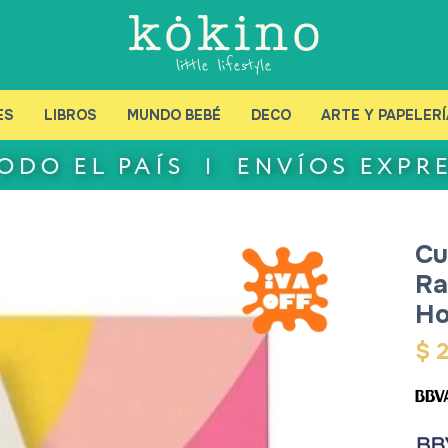
ES
LIBROS
MUNDO BEBÉ
DECO
ARTE Y PAPELERÍ
Cu
Ra
Ho
$