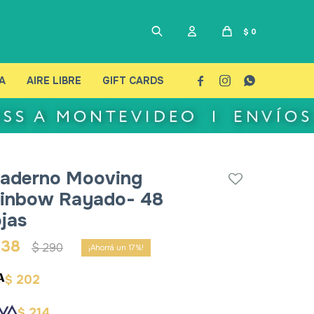
$
0
A
AIRE LIBRE
GIFT CARDS



aderno Mooving
inbow Rayado- 48
jas
238
$
290
17
202
$
214
$