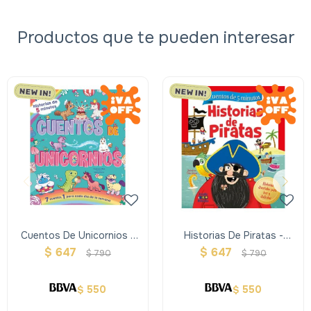
Productos que te pueden interesar
Cuentos De Unicornios -
Historias De Piratas -
Historias De 5 Minutos
Cuentos De 5 Minutos
$
647
$
647
$
790
$
790
550
550
$
$