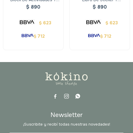
Juegos Imagiland
Actividades- Vestirse
$
890
$
890
Dinosaurios
623
623
$
$
712
712
$
$



Newsletter
¡Suscribite y recibí todas nuestras novedades!