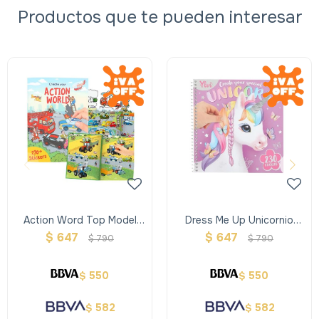
Productos que te pueden interesar
Action Word Top Model
Dress Me Up Unicornio
Transporte
Create Your Special
$
647
$
647
$
790
$
790
550
550
$
$
582
582
$
$