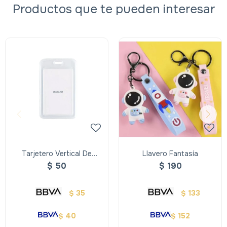
Productos que te pueden interesar
Tarjetero Vertical De
Llavero Fantasía
Plastico
$
50
$
190
35
133
$
$
40
152
$
$