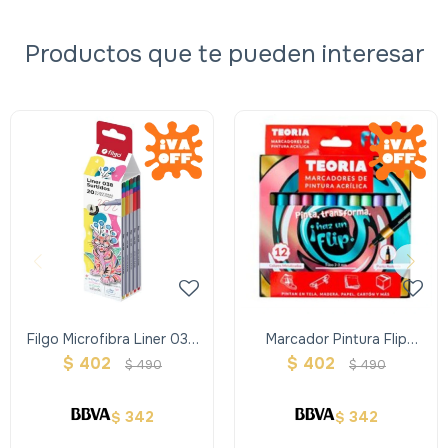
Productos que te pueden interesar
Filgo Microfibra Liner 038
Marcador Pintura Flip
0.4
Teoria X 12 Metalizados
$
402
$
402
$
490
$
490
342
342
$
$