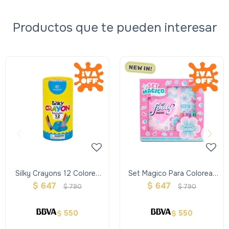
Productos que te pueden interesar
Silky Crayons 12 Colores
Set Magico Para Colorear
New Packaging
Footy Diseño Rosa
$
647
$
647
$
790
$
790
550
550
$
$