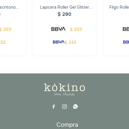
scritorio
Lapicera Roller Gel Glitter
Filgo Roll
g
Mooving 5 Colores
Club Ga
0
$
290
203
203
$
$
232
232
$



a
Compra