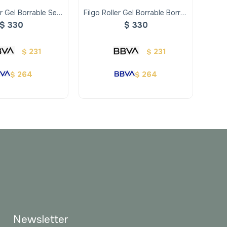
er Gel Borrable Se
Filgo Roller Gel Borrable Borrax
Filgo
tito 6 Unidades
Se Club Perro 6 Unidades
Se 
$
330
$
330
231
231
$
$
264
264
$
$
Newsletter