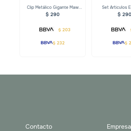
Clip Metálico Gigante Maw
Set Articulos E
Mooving Pusheen
Moovin
$
290
$
29
203
$
232
$
$
Contacto
Empres