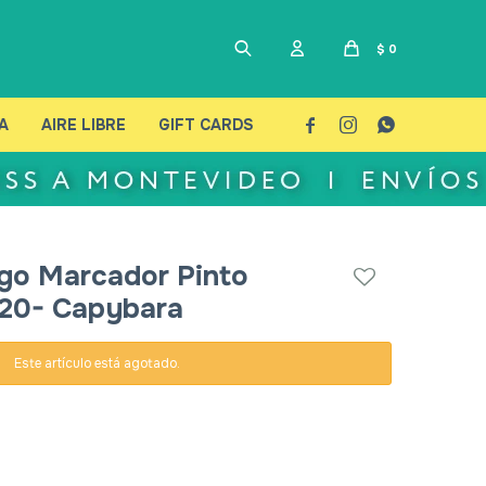
$
0
A
AIRE LIBRE
GIFT CARDS



lgo Marcador Pinto
20- Capybara
Este artículo está agotado.