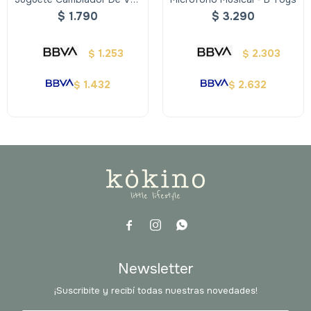
- B Toys
$
1.790
$
3.290
1.253
2.303
$
$
1.432
2.632
$
$



Newsletter
¡Suscribite y recibí todas nuestras novedades!