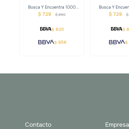
Busca Y Encuentra 1000
Busca Y Encuen
Princesas Y Otros Objetos
Imágenes - Din
$
729
$
729
$
890
$
620
$
$
656
$
$
Contacto
Empres