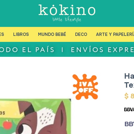
ES
LIBROS
MUNDO BEBÉ
DECO
ARTE Y PAPELERÍ
Ha
Te
$