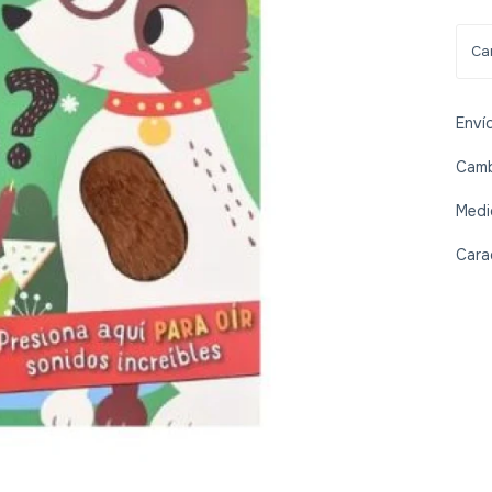
Enví
Camb
Medi
Cara