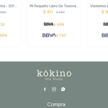
tra - 501
Mi Pequeño Libro De Texturas
Visitemos 
osaurios
Abc
10
$
811
$
9
890
$
990
620
689
$
656
730
$



a
Compra