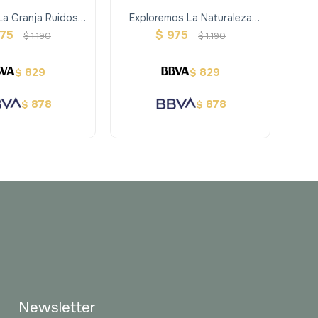
La Granja Ruidosa
Exploremos La Naturaleza
Libr
 Sonidos
Ruidosa 10 Sonidos
Li
75
$
975
$
1.190
$
1.190
829
829
$
$
878
878
$
$
Newsletter