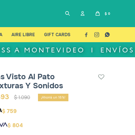
$
0
A
AIRE LIBRE
GIFT CARDS



s Visto Al Pato
xturas Y Sonidos
893
$
1.090
18
759
$
804
$