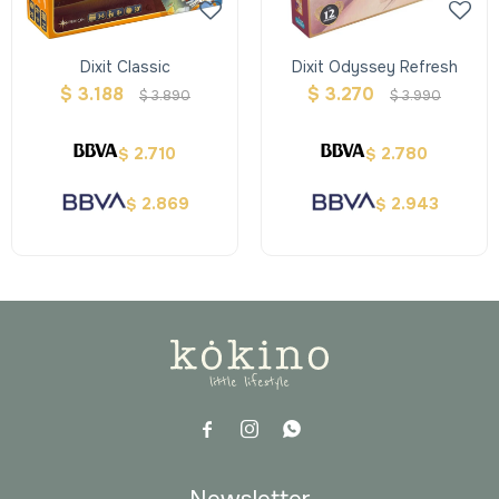
Dixit Classic
Dixit Odyssey Refresh
$
3.188
$
3.270
$
3.890
$
3.990
2.710
2.780
$
$
2.869
2.943
$
$


