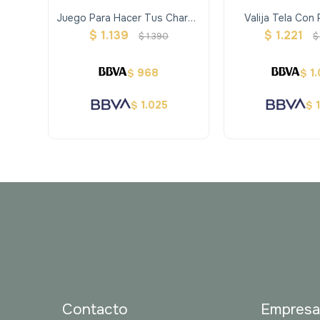
Juego Para Hacer Tus Charms
Valija Tela Con
De Resina
Actividades 
$
1.139
$
1.221
$
1.390
$
968
1
$
$
1.025
$
$
Contacto
Empres