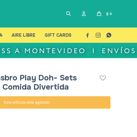
$
0
A
AIRE LIBRE
GIFT CARDS



sbro Play Doh- Sets
 Comida Divertida
Este artículo está agotado.