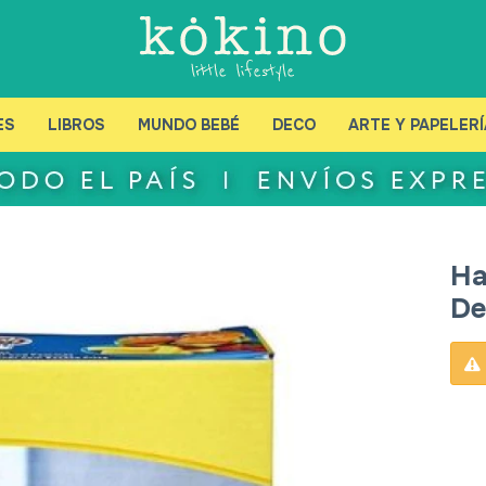
ES
LIBROS
MUNDO BEBÉ
DECO
ARTE Y PAPELERÍ
Ha
De