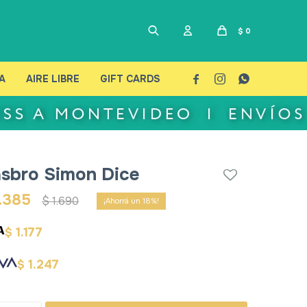
$
0
A
AIRE LIBRE
GIFT CARDS



sbro Simon Dice
.385
$
1.690
18
1.177
$
1.247
$