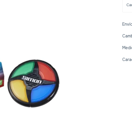
Enví
Camb
Medi
Cara