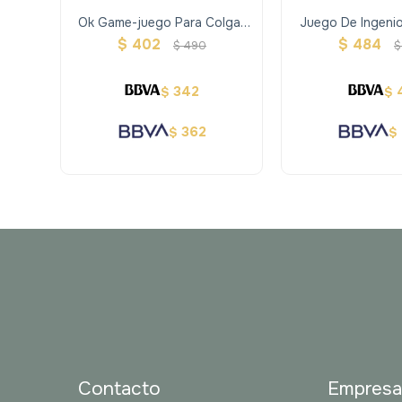
Ok Game-juego Para Colgar
Juego De Ingenio
De Las Mochilas
Slide
$
402
$
484
$
490
$
342
$
$
362
$
$
Contacto
Empres