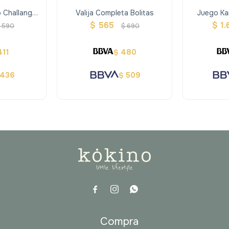
 Challange
Valija Completa Bolitas
Juego Ka
$
565
$
1.
590
$
690
411
480
$
436
509
$



a
Compra