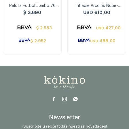
Pelota Futbol Jumbo 76
Inflable Arcoiris Nube-
Diam
Doctor Dolphin
$
3.690
USD
610,00
2.583
427,00
$
USD
2.952
488,00
$
USD



Newsletter
¡Suscribite y recibí todas nuestras novedades!