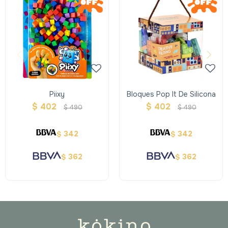
Piixy
Bloques Pop It De Silicona
$
402
$
402
$
490
$
490
342
342
$
$
362
362
$
$